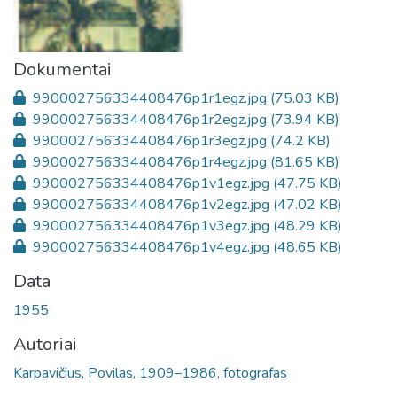
Dokumentai
990002756334408476p1r1egz.jpg
(75.03 KB)
990002756334408476p1r2egz.jpg
(73.94 KB)
990002756334408476p1r3egz.jpg
(74.2 KB)
990002756334408476p1r4egz.jpg
(81.65 KB)
990002756334408476p1v1egz.jpg
(47.75 KB)
990002756334408476p1v2egz.jpg
(47.02 KB)
990002756334408476p1v3egz.jpg
(48.29 KB)
990002756334408476p1v4egz.jpg
(48.65 KB)
Data
1955
Autoriai
Karpavičius, Povilas, 1909–1986, fotografas