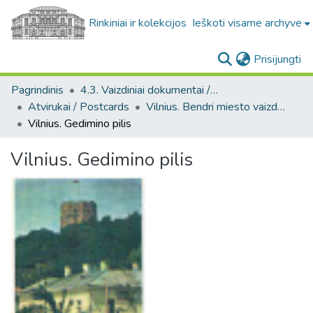
Rinkiniai ir kolekcijos
Ieškoti visame archyve
(c
Prisijungti
Pagrindinis
4.3. Vaizdiniai dokumentai / Visual documents
Atvirukai / Postcards
Vilnius. Bendri miesto vaizdai : miesto ir jo apylinkių fotografinių atvirukų rinkinys
Vilnius. Gedimino pilis
Vilnius. Gedimino pilis