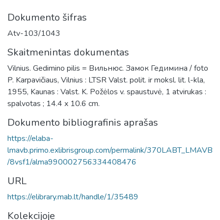
Dokumento šifras
Atv-103/1043
Skaitmenintas dokumentas
Vilnius. Gedimino pilis = Вильнюс. Замок Гедимина / foto
P. Karpavičiaus, Vilnius : LTSR Valst. polit. ir moksl. lit. l-kla,
1955, Kaunas : Valst. K. Požėlos v. spaustuvė, 1 atvirukas :
spalvotas ; 14.4 x 10.6 cm.
Dokumento bibliografinis aprašas
https://elaba-
lmavb.primo.exlibrisgroup.com/permalink/370LABT_LMAVB
/8vsf1/alma990002756334408476
URL
https://elibrary.mab.lt/handle/1/35489
Kolekcijoje