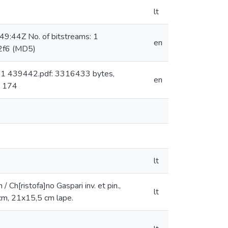
lt
9:44Z No. of bitstreams: 1
en
2f6 (MD5)
: 1 439442.pdf: 3316433 bytes,
en
: 174
lt
 Ch[ristofa]no Gaspari inv. et pin.,
lt
6 cm, 21x15,5 cm lape.