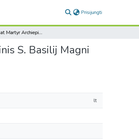
(current)
Prisijungti
B. Josaphat Martyr Archiepiscopus Polocénsis, Ordinis S. Basilij Magni Ruthenorum
is S. Basilij Magni
lt