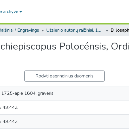
e archyve
aižiniai / Engravings
Užsienio autorių raižiniai, 18 a. / Engravings by foreign artists, 18th century .
chiepiscopus Polocénsis, Ordin
Rodyti pagrindinius duomenis
, 1725-apie 1804, graveris
:49:44Z
:49:44Z