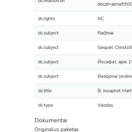
dc.relation.uri
docid=alma99
dc.rights
InC
dc.subject
Raižiniai
dc.subject
Gaspari, Christo
dc.subject
Йосафат, apie 1
dc.subject
Bazilijonai (ordin
dc.title
B. Josaphat Mart
dc.type
Vaizdas
Dokumentai
Originalus paketas