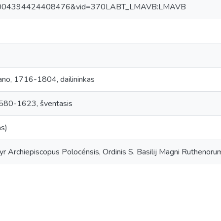
0004394424408476&vid=370LABT_LMAVB:LMAVB
fano, 1716-1804, dailininkas
580-1623, šventasis
as)
yr Archiepiscopus Polocénsis, Ordinis S. Basilij Magni Ruthenoru