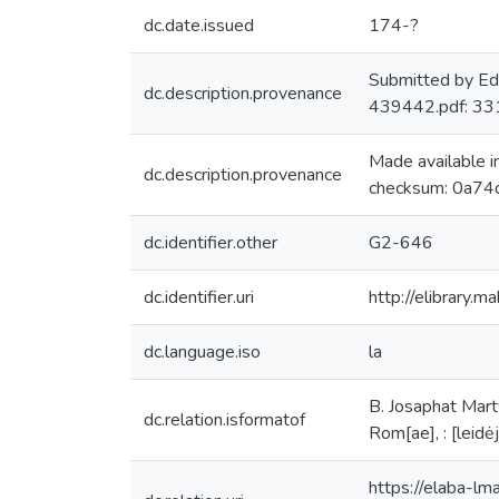
dc.date.issued
174-?
Submitted by Ed
dc.description.provenance
439442.pdf: 3
Made available 
dc.description.provenance
checksum: 0a74
dc.identifier.other
G2-646
dc.identifier.uri
http://elibrary.
dc.language.iso
la
B. Josaphat Marty
dc.relation.isformatof
Rom[ae], : [leidė
https://elaba-lm