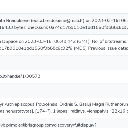
ita Breidokienė (edita.breidokiene@mab.lt) on 2023-03-16T06:4
316433 bytes, checksum: 0a74d17b9010e1dd1560f9b88c6c9
in DSpace on 2023-03-16T06:49:44Z (GMT). No. of bitstreams
d17b9010e1dd1560f9b88c6c92f6 (MD5) Previous issue date
mab.lt/handle/1/30573
r Archiepiscopus Polocénsis, Ordinis S. Basilij Magni Ruthenorum /
jas nenustatytas], [174-?], 1 lapas : raižinys, vienspalvis ; 22x1
avb.primo.exlibrisgroup.com/discovery/fulldisplay?