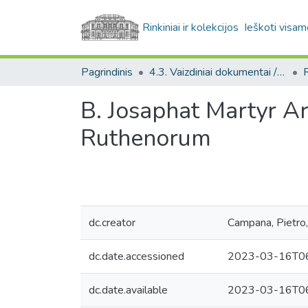
Rinkiniai ir kolekcijos
Ieškoti visam
Pagrindinis
4.3. Vaizdiniai dokumentai / Visual documents
R
B. Josaphat Martyr Ar
Ruthenorum
dc.creator
Campana, Pietro
dc.date.accessioned
2023-03-16T06
dc.date.available
2023-03-16T06