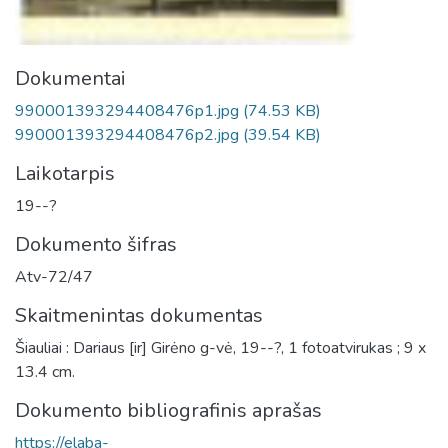
Dokumentai
990001393294408476p1.jpg
(74.53 KB)
990001393294408476p2.jpg
(39.54 KB)
Laikotarpis
19--?
Dokumento šifras
Atv-72/47
Skaitmenintas dokumentas
Šiauliai : Dariaus [ir] Girėno g-vė, 19--?, 1 fotoatvirukas ; 9 x
13.4 cm.
Dokumento bibliografinis aprašas
https://elaba-