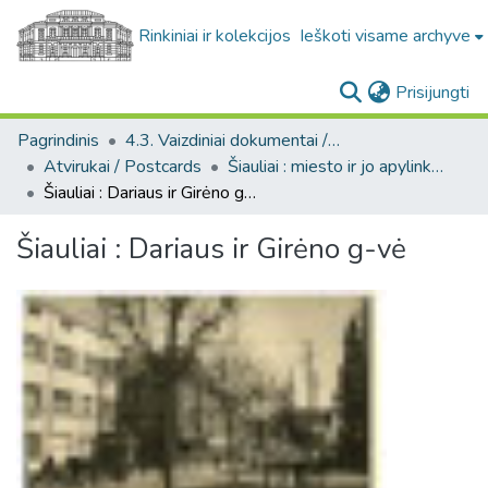
Rinkiniai ir kolekcijos
Ieškoti visame archyve
(c
Prisijungti
Pagrindinis
4.3. Vaizdiniai dokumentai / Visual documents
Atvirukai / Postcards
Šiauliai : miesto ir jo apylinkių fotografinių atvirukų rinkinys
Šiauliai : Dariaus ir Girėno g-vė
Šiauliai : Dariaus ir Girėno g-vė