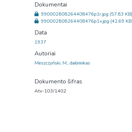
Dokumentai
990002808264408476p1r.jpg
(57.83 KB
990002808264408476p1v.jpg
(42.69 KB
Data
1937
Autoriai
Meszczyński, M., dailininkas
Dokumento šifras
Atv-103/1402