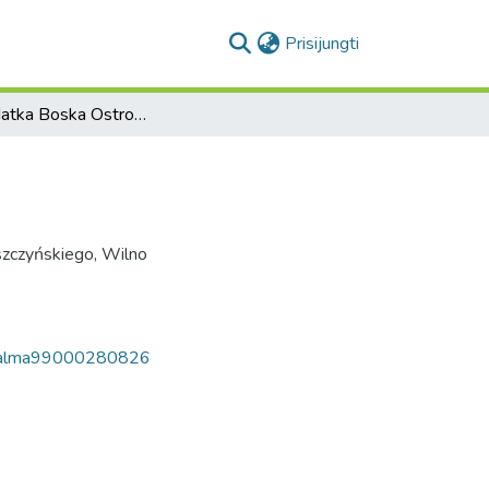
(current)
Prisijungti
Wilno. Matka Boska Ostrobramska
zczyńskiego, Wilno
k/alma99000280826