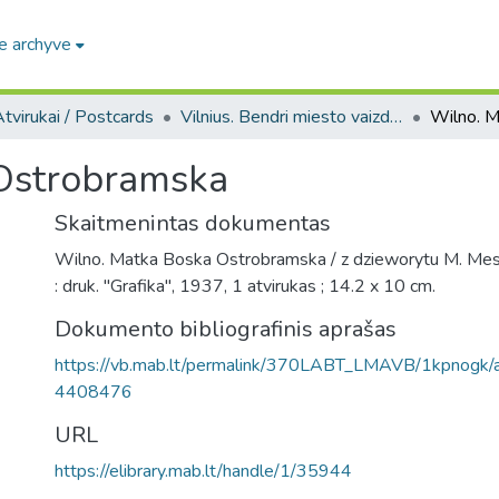
e archyve
tvirukai / Postcards
Vilnius. Bendri miesto vaizdai : miesto ir jo apylinkių fotografinių atvirukų rinkinys
Ostrobramska
Skaitmenintas dokumentas
Wilno. Matka Boska Ostrobramska / z dzieworytu M. Mes
: druk. "Grafika", 1937, 1 atvirukas ; 14.2 x 10 cm.
Dokumento bibliografinis aprašas
https://vb.mab.lt/permalink/370LABT_LMAVB/1kpnog
4408476
URL
https://elibrary.mab.lt/handle/1/35944