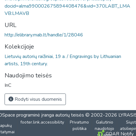
docid=alma990002675894408476&vid=370LABT_LMA
VB:LMAVB
URL
http://elibrary.mab.lt/handle/1/28046
Kolekcijoje
Lietuvių autorių raižiniai, 19 a. / Engravings by Lithuanian
artists, 19th century.
Naudojimo teisės
InC
Rodyti visus duomenis
DSpace programinė įranga
autorių teisės © 2002-2026
LYRASI
footer.link.accessibility
Privatumo
Galutinio
Siųst
lapukų
politika
naudotojo
atsiliep
tatymai
COAR Notify
sutartis