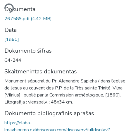
liama...
Dokumentai
267589.pdf
(4.42 MB)
Data
[1860]
Dokumento šifras
G4-244
Skaitmenintas dokumentas
Monument sépucral du Pr. Alexandre Sapieha / dans l'eglise
de Jesus au couvent des P.P. de la Très sainte Trinité. Vilna
[Vilnius] : publié par la Commission archéologique, [1860].
Litografija : vienspalv. ; 48x34 cm.
Dokumento bibliografinis aprašas
https://elaba-
lmavb.primo.exlibrisgroup.com/discovery/fulldisplay?