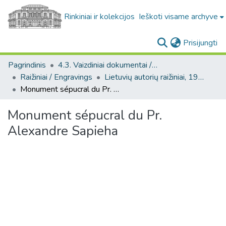
Rinkiniai ir kolekcijos
Ieškoti visame archyve
(c
Prisijungti
Pagrindinis
4.3. Vaizdiniai dokumentai / Visual documents
Raižiniai / Engravings
Lietuvių autorių raižiniai, 19 a. / Engravings by Lithuanian artists, 19th century.
Monument sépucral du Pr. Alexandre Sapieha
Monument sépucral du Pr.
Alexandre Sapieha