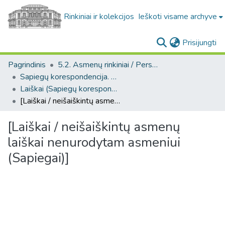
Rinkiniai ir kolekcijos
Ieškoti visame archyve
(c
Prisijungti
Pagrindinis
5.2. Asmenų rinkiniai / Personal collections
Sapiegų korespondencija. F139
Laiškai (Sapiegų korespondencija. F139)
[Laiškai / neišaiškintų asmenų laiškai nenurodytam asmeniui (Sapiegai)]
[Laiškai / neišaiškintų asmenų
laiškai nenurodytam asmeniui
(Sapiegai)]