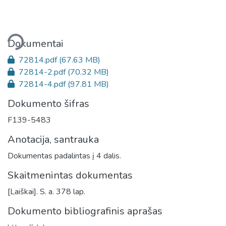
liama...
Dokumentai
72814.pdf
(67.63 MB)
72814-2.pdf
(70.32 MB)
72814-4.pdf
(97.81 MB)
Dokumento šifras
F139-5483
Anotacija, santrauka
Dokumentas padalintas į 4 dalis.
Skaitmenintas dokumentas
[Laiškai]. S. a. 378 lap.
Dokumento bibliografinis aprašas