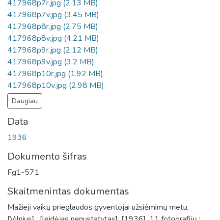
417968p7r.jpg
(2.13 MB)
417968p7v.jpg
(3.45 MB)
417968p8r.jpg
(2.75 MB)
417968p8v.jpg
(4.21 MB)
417968p9r.jpg
(2.12 MB)
417968p9v.jpg
(3.2 MB)
417968p10r.jpg
(1.92 MB)
417968p10v.jpg
(2.98 MB)
Daugiau
Data
1936
Dokumento šifras
Fg1-571
Skaitmenintas dokumentas
Mažieji vaikų prieglaudos gyventojai užsiėmimų metu,
[Vilnius] : [leidėjas nenustatytas], [1936], 11 fotografijų :