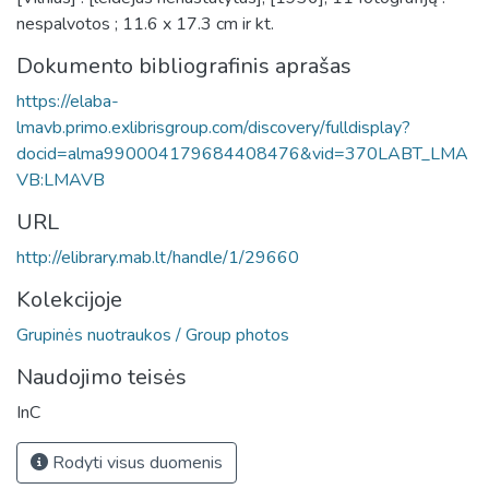
nespalvotos ; 11.6 x 17.3 cm ir kt.
Dokumento bibliografinis aprašas
https://elaba-
lmavb.primo.exlibrisgroup.com/discovery/fulldisplay?
docid=alma990004179684408476&vid=370LABT_LMA
VB:LMAVB
URL
http://elibrary.mab.lt/handle/1/29660
Kolekcijoje
Grupinės nuotraukos / Group photos
Naudojimo teisės
InC
Rodyti visus duomenis