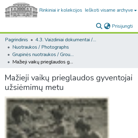
Rinkiniai ir kolekcijos
Ieškoti visame archyve
(c
Prisijungti
Pagrindinis
4.3. Vaizdiniai dokumentai / Visual documents
Nuotraukos / Photographs
Grupinės nuotraukos / Group photos
Mažieji vaikų prieglaudos gyventojai užsiėmimų metu
Mažieji vaikų prieglaudos gyventojai
užsiėmimų metu