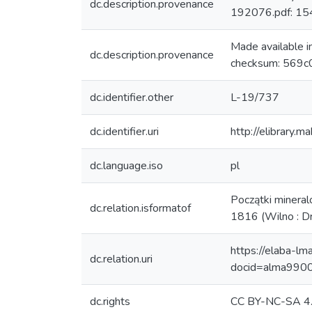
dc.description.provenance
192076.pdf: 1
Made available 
dc.description.provenance
checksum: 569c
dc.identifier.other
L-19/737
dc.identifier.uri
http://elibrary.
dc.language.iso
pl
Początki mineral
dc.relation.isformatof
1816 (Wilno : Dr
https://elaba-lm
dc.relation.uri
docid=alma99
dc.rights
CC BY-NC-SA 4