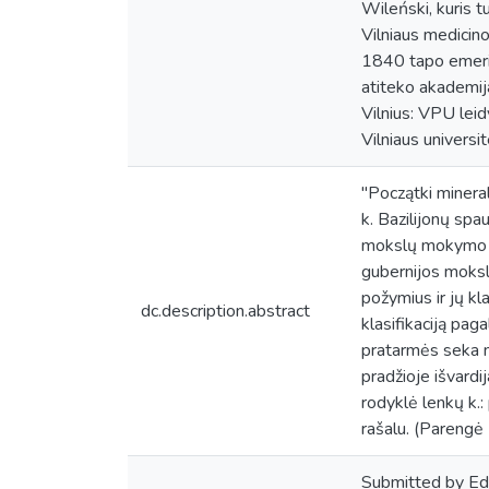
Wileński, kuris t
Vilniaus medicino
1840 tapo emeritu
atiteko akademija
Vilnius: VPU leid
Vilniaus universi
"Początki minera
k. Bazilijonų sp
mokslų mokymo pr
gubernijos mokslo
požymius ir jų kl
dc.description.abstract
klasifikaciją pa
pratarmės seka n
pradžioje išvardi
rodyklė lenkų k.
rašalu. (Parengė 
Submitted by Ed