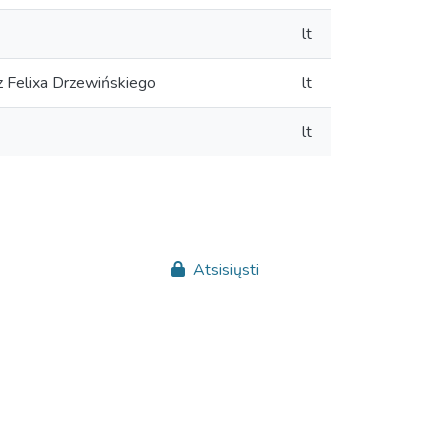
lt
z Felixa Drzewińskiego
lt
lt
Atsisiųsti