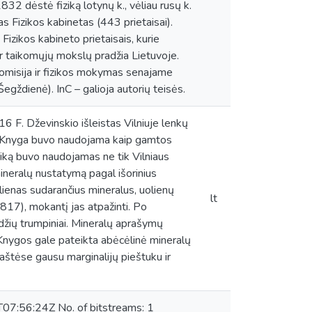
32 dėstė fiziką lotynų k., vėliau rusų k.
as Fizikos kabinetas (443 prietaisai).
Fizikos kabineto prietaisais, kurie
s ir taikomųjų mokslų pradžia Lietuvoje.
 komisija ir fizikos mokymas senajame
Šegždienė). InC – galioja autorių teisės.
 F. Dževinskio išleistas Vilniuje lenkų
ai. Knyga buvo naudojama kaip gamtos
iką buvo naudojamas ne tik Vilniaus
ineralų nustatymą pagal išorinius
lienas sudarančius mineralus, uolienų
lt
17), mokantį jas atpažinti. Po
džių trumpiniai. Mineralų aprašymų
. Knygos gale pateikta abėcėlinė mineralų
štėse gausu marginalijų pieštuku ir
07:56:24Z No. of bitstreams: 1