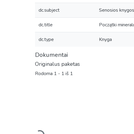
dc.subject
Senosios knygo
dc.title
Początki mineral
dc.type
Knyga
Dokumentai
Originalus paketas
Rodoma
1 - 1 iš 1