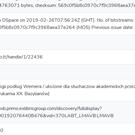
54763071 bytes, checksum: 569c0f5b8c0970c7f9c3968aea3
in DSpace on 2019-02-26T07:56:24Z (GMT). No. of bitstreams
0f5b8c0970c7f9c3968aea37e264 (MD5) Previous issue date:
mab.lt/handle/1/22436
ogii podług Wernera / ułożone dla słuchaczow akademickich przez F
ukarnia XX. Bazylianów)
avb.primo.exlibrisgroup.com/discovery/fulldisplay?
0001920764408476&vid=370LABT_LMAVB:LMAVB
.0