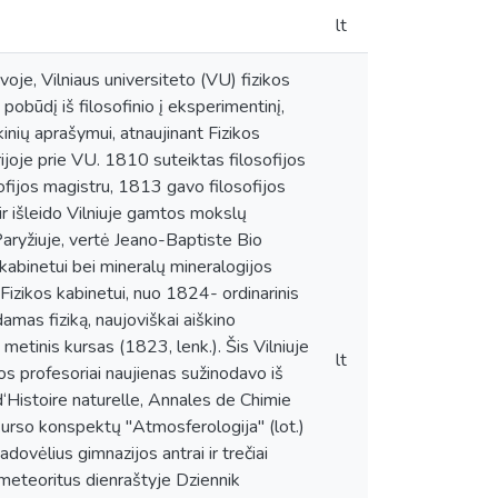
lt
e, Vilniaus universiteto (VU) fizikos
pobūdį iš filosofinio į eksperimentinį,
kinių aprašymui, atnaujinant Fizikos
joje prie VU. 1810 suteiktas filosofijos
fijos magistru, 1813 gavo filosofijos
r išleido Vilniuje gamtos mokslų
Paryžiuje, vertė Jeano-Baptiste Bio
kabinetui bei mineralų mineralogijos
Fizikos kabinetui, nuo 1824- ordinarinis
amas fiziką, naujoviškai aiškino
metinis kursas (1823, lenk.). Šis Vilniuje
lt
os profesoriai naujienas sužinodavo iš
‘Histoire naturelle, Annales de Chimie
 kurso konspektų "Atmosferologija" (lot.)
dovėlius gimnazijos antrai ir trečiai
 meteoritus dienraštyje Dziennik