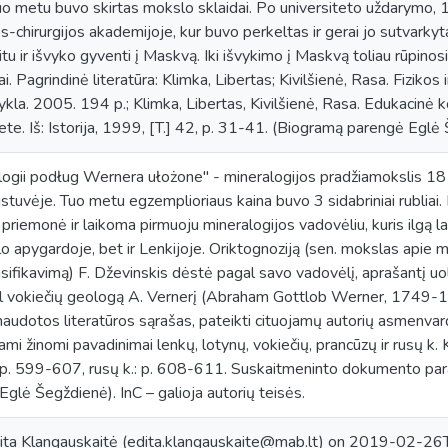
uo metu buvo skirtas mokslo sklaidai. Po universiteto uždarymo, 18
s-chirurgijos akademijoje, kur buvo perkeltas ir gerai jo sutvarkyt
 ir išvyko gyventi į Maskvą. Iki išvykimo į Maskvą toliau rūpinosi 
i. Pagrindinė literatūra: Klimka, Libertas; Kivilšienė, Rasa. Fiziko
ykla. 2005. 194 p.; Klimka, Libertas, Kivilšienė, Rasa. Edukacinė
tete. Iš: Istorija, 1999, [T.] 42, p. 31-41. (Biogramą parengė Eglė 
logii podług Wernera ułożone" - mineralogijos pradžiamokslis 1816
austuvėje. Tuo metu egzemplioriaus kaina buvo 3 sidabriniai rubli
iemonė ir laikoma pirmuoju mineralogijos vadovėliu, kuris ilgą la
 apygardoje, bet ir Lenkijoje. Oriktognoziją (sen. mokslas apie m
asifikavimą) F. Dževinskis dėstė pagal savo vadovėlį, aprašantį uo
gal vokiečių geologą A. Vernerį (Abraham Gottlob Werner, 1749-18
audotos literatūros sąrašas, pateikti cituojamų autorių asmenvar
jami žinomi pavadinimai lenkų, lotynų, vokiečių, prancūzų ir rusų k
: p. 599-607, rusų k.: p. 608-611. Suskaitmeninto dokumento para
Eglė Šegždienė). InC – galioja autorių teisės.
ita Klangauskaitė (edita.klangauskaite@mab.lt) on 2019-02-26T