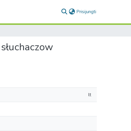
(current)
Prisijungti
a słuchaczow
lt