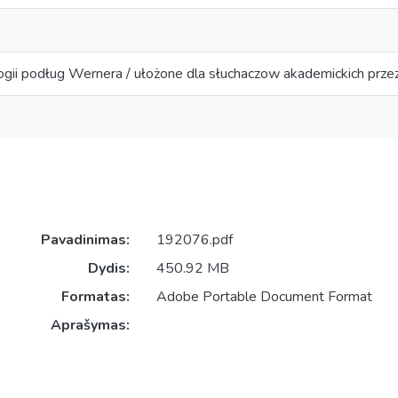
s
ogii podług Wernera / ułożone dla słuchaczow akademickich prze
Pavadinimas:
192076.pdf
Dydis:
450.92 MB
Formatas:
Adobe Portable Document Format
Aprašymas: