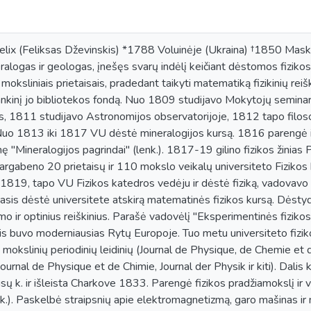
x (Feliksas Dževinskis) *1788 Voluinėje (Ukraina) †1850 Maskvoj
ralogas ir geologas, įnešęs svarų indėlį keičiant dėstomos fizikos 
oksliniais prietaisais, pradedant taikyti matematiką fizikinių reiš
ankinį jo bibliotekos fondą. Nuo 1809 studijavo Mokytojų seminari
is, 1811 studijavo Astronomijos observatorijoje, 1812 tapo filoso
 Nuo 1813 iki 1817 VU dėstė mineralogijos kursą. 1816 parengė i
"Mineralogijos pagrindai" (lenk.). 1817-19 gilino fizikos žinias 
argabeno 20 prietaisų ir 110 mokslo veikalų universiteto Fizikos 
 1819, tapo VU Fizikos katedros vedėju ir dėstė fiziką, vadovavo 
asis dėstė universitete atskirą matematinės fizikos kursą. Dėstyd
 ir optinius reiškinius. Parašė vadovėlį "Eksperimentinės fizikos 
lis buvo moderniausias Rytų Europoje. Tuo metu universiteto fizik
okslinių periodinių leidinių (Journal de Physique, de Chemie et d
ournal de Physique et de Chimie, Journal der Physik ir kiti). Dalis
usų k. ir išleista Charkove 1833. Parengė fizikos pradžiamokslį ir va
nk.). Paskelbė straipsnių apie elektromagnetizmą, garo mašinas ir