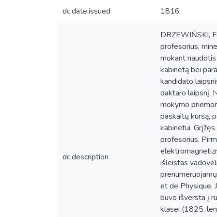
dc.date.issued
1816
DRZEWIŃSKI, Feli
profesorius, mine
mokant naudotis m
kabinetą bei par
kandidato laipsn
daktaro laipsnį.
mokymo priemonę 
paskaitų kursą, p
kabinetui. Grįžęs
profesorius. Pirm
elektromagnetizmo
dc.description
išleistas vadovė
prenumeruojamų m
et de Physique, J
buvo išversta į r
klasei (1825, le