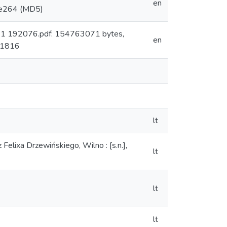
en
7e264 (MD5)
: 1 192076.pdf: 154763071 bytes,
en
 1816
lt
elixa Drzewińskiego, Wilno : [s.n.],
lt
lt
lt