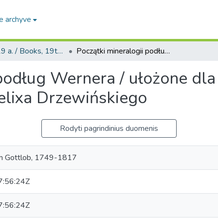
e archyve
Knygos, 19 a. / Books, 19th century
Początki mineralogii podług Wernera / ułożone dla słuchaczow akademickich przez Felixa Drzewińskiego
 podług Wernera / ułożone dl
elixa Drzewińskiego
Rodyti pagrindinius duomenis
m Gottlob, 1749-1817
:56:24Z
:56:24Z