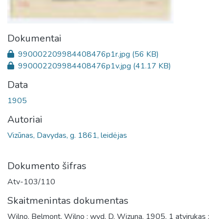
Dokumentai
990002209984408476p1r.jpg
(56 KB)
990002209984408476p1v.jpg
(41.17 KB)
Data
1905
Autoriai
Vizūnas, Davydas, g. 1861, leidėjas
Dokumento šifras
Atv-103/110
Skaitmenintas dokumentas
Wilno. Belmont, Wilno : wyd. D. Wizuna, 1905, 1 atvirukas ;