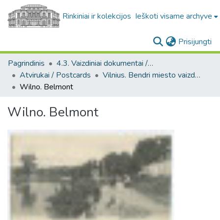
Rinkiniai ir kolekcijos
Ieškoti visame archyve
(c
Prisijungti
Pagrindinis
4.3. Vaizdiniai dokumentai / Visual documents
Atvirukai / Postcards
Vilnius. Bendri miesto vaizdai : miesto ir jo apylinkių fotografinių atvirukų rinkinys
Wilno. Belmont
Wilno. Belmont