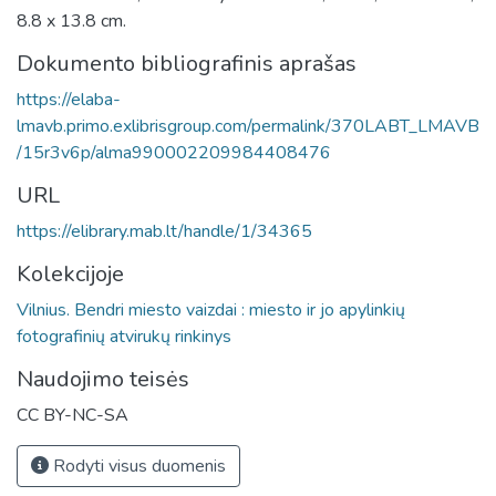
8.8 x 13.8 cm.
Dokumento bibliografinis aprašas
https://elaba-
lmavb.primo.exlibrisgroup.com/permalink/370LABT_LMAVB
/15r3v6p/alma990002209984408476
URL
https://elibrary.mab.lt/handle/1/34365
Kolekcijoje
Vilnius. Bendri miesto vaizdai : miesto ir jo apylinkių
fotografinių atvirukų rinkinys
Naudojimo teisės
CC BY-NC-SA
Rodyti visus duomenis