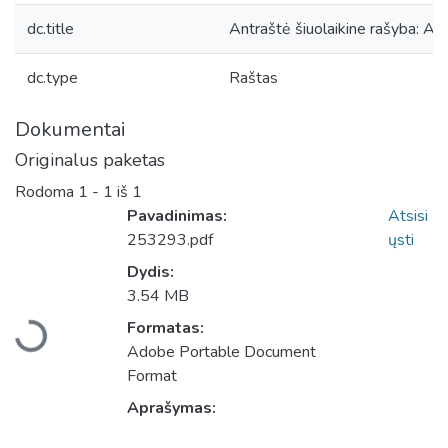
dc.title
Antraštė šiuolaikine rašyba: Apsa
dc.type
Raštas
Dokumentai
Originalus paketas
Rodoma
1 - 1 iš 1
Pavadinimas:
Atsisi
253293.pdf
ųsti
Dydis:
Įkeliama...
3.54 MB
Formatas:
Adobe Portable Document
Format
Aprašymas: