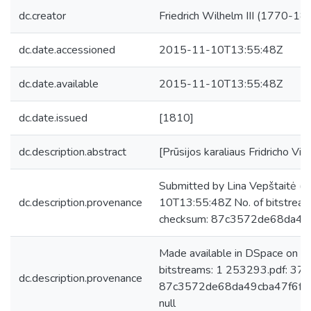
dc.creator
Friedrich Wilhelm III (1770-184
dc.date.accessioned
2015-11-10T13:55:48Z
dc.date.available
2015-11-10T13:55:48Z
dc.date.issued
[1810]
dc.description.abstract
[Prūsijos karaliaus Fridricho Vilh
Submitted by Lina Vepštaitė (
dc.description.provenance
10T13:55:48Z No. of bitstrea
checksum: 87c3572de68da49
Made available in DSpace on 
bitstreams: 1 253293.pdf: 37
dc.description.provenance
87c3572de68da49cba47f6fcd1
null