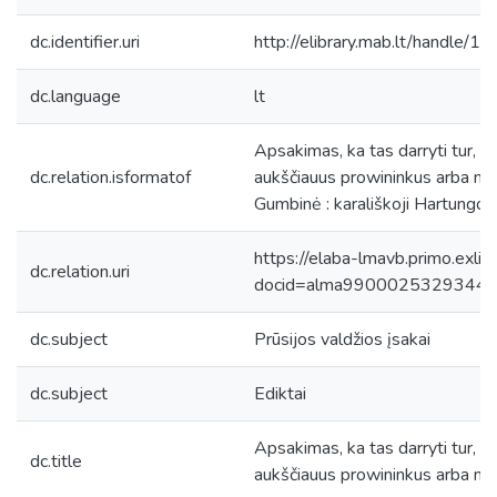
dc.identifier.uri
http://elibrary.mab.lt/handle/1
dc.language
lt
Apsakimas, ka tas darryti tur, k
dc.relation.isformatof
aukščiauus prowininkus arba mini
Gumbinė : karališkoji Hartungo s
https://elaba-lmavb.primo.exlib
dc.relation.uri
docid=alma9900025329344
dc.subject
Prūsijos valdžios įsakai
dc.subject
Ediktai
Apsakimas, ka tas darryti tur, k
dc.title
aukščiauus prowininkus arba mini