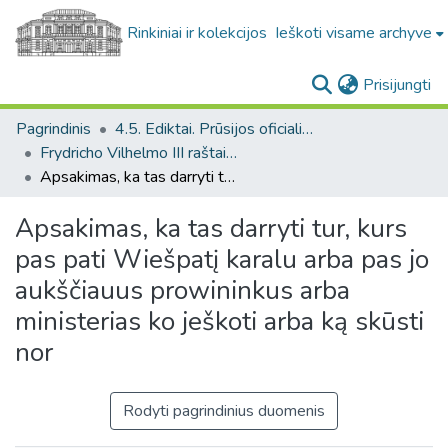
Rinkiniai ir kolekcijos
Ieškoti visame archyve
(c
Prisijungti
Pagrindinis
4.5. Ediktai. Prūsijos oficialiųjų raštų rinkinys / Edicts. Collection of Prussian official documents
Frydricho Vilhelmo III raštai (1797-1840 m. valdymo metai) / Papers of Friedrich Wilhelm III (reigned 1797-1840)
Apsakimas, ka tas darryti tur, kurs pas pati Wiešpatį karalu arba pas jo aukščiauus prowininkus arba ministerias ko ješkoti arba ką skūsti nor
Apsakimas, ka tas darryti tur, kurs
pas pati Wiešpatį karalu arba pas jo
aukščiauus prowininkus arba
ministerias ko ješkoti arba ką skūsti
nor
Rodyti pagrindinius duomenis