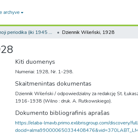
e archyve
Senoji periodika (iki 1945 m.) / Old periodicals (pre-1945)
Dziennik Wileński, 1928
928
Kiti duomenys
Numeriai: 1928, Nr. 1-298.
Skaitmenintas dokumentas
Dziennik Wileński / odpowiedzialny za redakcję St. Łukasze
1916-1938 (Wilno : druk. A. Rutkowskiego).
Dokumento bibliografinis aprašas
https://elaba-lmavb.primo.exlibrisgroup.com/discovery/ful
docid=alma990000650334408476&vid=370LABT_L