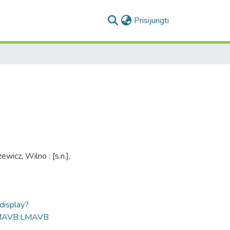
(current)
Prisijungti
wicz, Wilno : [s.n.],
ldisplay?
MAVB:LMAVB