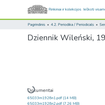
Rinkiniai ir kolekcijos
Ieškoti visam
Pagrindinis
4.2. Periodika / Periodicals
Dziennik Wileński, 1
Įkeliama...
Dokumentai
65033m1928n1.pdf
(14 MB)
65033m1928n2.pdf
(7.26 MB)