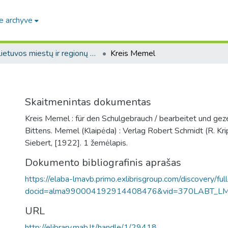
e archyve
Lietuvos miestų ir regionų žemėlapiai / Maps of Lithuanian cities and towns
Kreis Memel
Skaitmenintas dokumentas
Kreis Memel : für den Schulgebrauch / bearbeitet und gez
Bittens. Memel (Klaipėda) : Verlag Robert Schmidt (R. Krip
Siebert, [1922]. 1 žemėlapis.
Dokumento bibliografinis aprašas
https://elaba-lmavb.primo.exlibrisgroup.com/discovery/ful
docid=alma990004192914408476&vid=370LABT_L
URL
http://elibrary.mab.lt/handle/1/29418