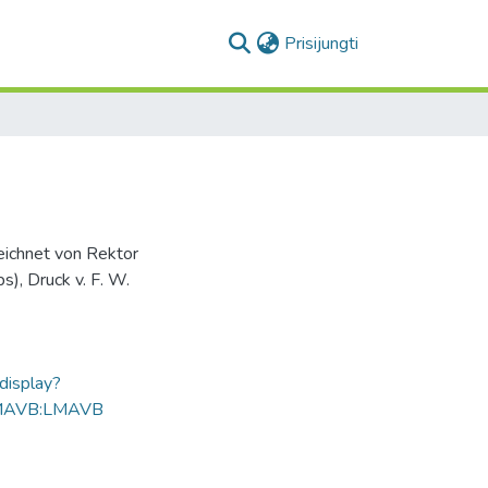
(current)
Prisijungti
eichnet von Rektor
s), Druck v. F. W.
ldisplay?
MAVB:LMAVB