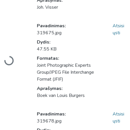
Aprašymas:
Joh. Visser
Pavadinimas:
Atsisi
319675.jpg
ųsti
Dydis:
47.55 KB
Įkeliama...
Formatas:
Joint Photographic Experts
Group/JPEG File Interchange
Format (JFIF)
Aprašymas:
Boek van Louis Burgers
Pavadinimas:
Atsisi
319678.jpg
ųsti