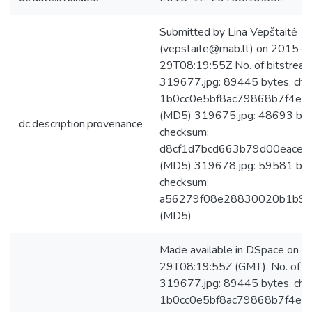
Submitted by Lina Vepštaitė
(vepstaite@mab.lt) on 2015-1
29T08:19:55Z No. of bitstream
319677.jpg: 89445 bytes, che
1b0cc0e5bf8ac79868b7f4ef
(MD5) 319675.jpg: 48693 byt
dc.description.provenance
checksum:
d8cf1d7bcd663b79d00eacef
(MD5) 319678.jpg: 59581 byt
checksum:
a56279f08e28830020b1b9
(MD5)
Made available in DSpace on 
29T08:19:55Z (GMT). No. of bi
319677.jpg: 89445 bytes, che
1b0cc0e5bf8ac79868b7f4ef