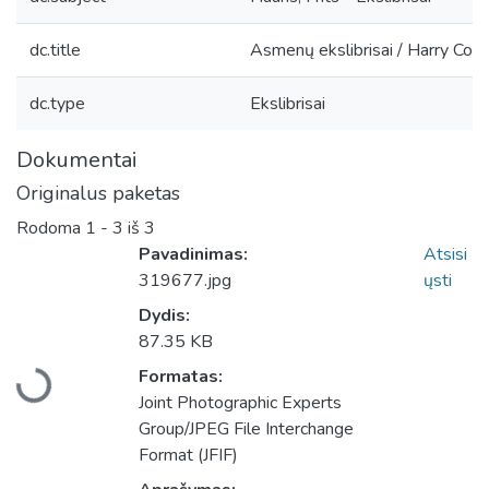
dc.title
Asmenų ekslibrisai / Harry Corv
dc.type
Ekslibrisai
Dokumentai
Originalus paketas
Rodoma
1 - 3 iš 3
Pavadinimas:
Atsisi
319677.jpg
ųsti
Dydis:
87.35 KB
Įkeliama...
Formatas:
Joint Photographic Experts
Group/JPEG File Interchange
Format (JFIF)