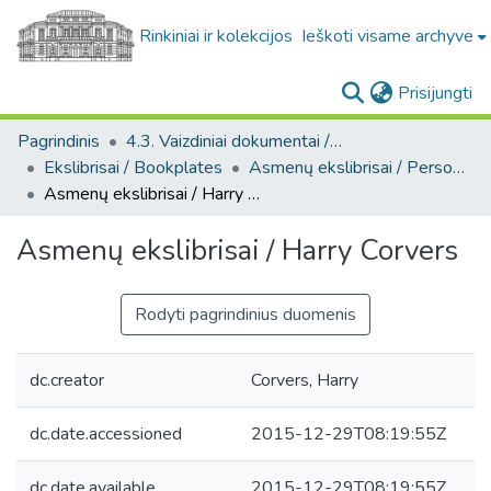
Rinkiniai ir kolekcijos
Ieškoti visame archyve
(c
Prisijungti
Pagrindinis
4.3. Vaizdiniai dokumentai / Visual documents
Ekslibrisai / Bookplates
Asmenų ekslibrisai / Personal bookplates
Asmenų ekslibrisai / Harry Corvers
Asmenų ekslibrisai / Harry Corvers
Rodyti pagrindinius duomenis
dc.creator
Corvers, Harry
dc.date.accessioned
2015-12-29T08:19:55Z
dc.date.available
2015-12-29T08:19:55Z