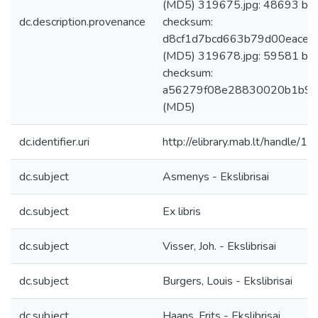
(MD5) 319675.jpg: 48693 byt
dc.description.provenance
checksum:
d8cf1d7bcd663b79d00eacef
(MD5) 319678.jpg: 59581 byt
checksum:
a56279f08e28830020b1b9
(MD5)
dc.identifier.uri
http://elibrary.mab.lt/handle/1
dc.subject
Asmenys - Ekslibrisai
dc.subject
Ex libris
dc.subject
Visser, Joh. - Ekslibrisai
dc.subject
Burgers, Louis - Ekslibrisai
dc.subject
Haans, Frits - Ekslibrisai