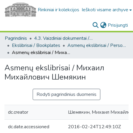
Rinkiniai ir kolekcijos
Ieškoti visame archyve
(c
Prisijungti
Pagrindinis
4.3. Vaizdiniai dokumentai / Visual documents
Ekslibrisai / Bookplates
Asmenų ekslibrisai / Personal bookplates
Asmenų ekslibrisai / Михаил Михайлович Шемякин
Asmenų ekslibrisai / Михаил
Михайлович Шемякин
Rodyti pagrindinius duomenis
dc.creator
Шемякин, Михаил Михайло
dc.date.accessioned
2016-02-24T12:49:10Z