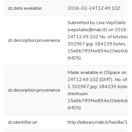
dc.date.available
2016-02-24T12:49:10Z
Submitted by Lina Vepštaitė
(vepstaite@mab.lt) on 2016-0
24T12:49:10Z No. of bitstream
dc.description.provenance
302967.jpg: 184239 bytes, c
15e6b7ff3f4e894e20eb4cbf
(MD5)
Made available in DSpace on 
24T12:49:10Z (GMT). No. of bi
1 302967.jpg: 184239 bytes,
dc.description.provenance
checksum:
15e6b7ff3f4e894e20eb4cbf
(MD5)
dc.identifier.uri
http://elibrary.mab.lt/handle/1