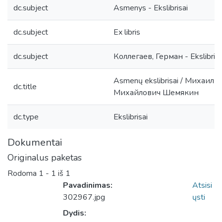
dc.subject
Asmenys - Ekslibrisai
dc.subject
Ex libris
dc.subject
Коллегаев, Герман - Ekslibrisa
Asmenų ekslibrisai / Михаил
dc.title
Михайлович Шемякин
dc.type
Ekslibrisai
Dokumentai
Originalus paketas
Rodoma
1 - 1 iš 1
Pavadinimas:
Atsisi
302967.jpg
ųsti
Dydis: