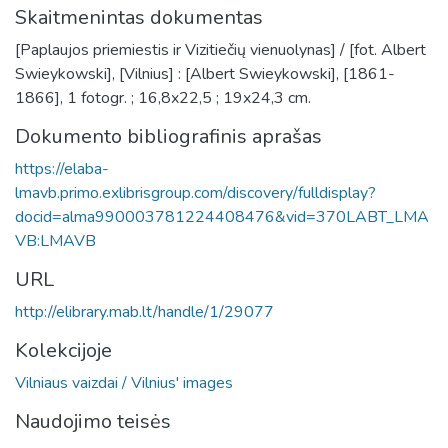
Skaitmenintas dokumentas
[Paplaujos priemiestis ir Vizitiečių vienuolynas] / [fot. Albert
Swieykowski], [Vilnius] : [Albert Swieykowski], [1861-
1866], 1 fotogr. ; 16,8x22,5 ; 19x24,3 cm.
Dokumento bibliografinis aprašas
https://elaba-
lmavb.primo.exlibrisgroup.com/discovery/fulldisplay?
docid=alma990003781224408476&vid=370LABT_LMA
VB:LMAVB
URL
http://elibrary.mab.lt/handle/1/29077
Kolekcijoje
Vilniaus vaizdai / Vilnius' images
Naudojimo teisės