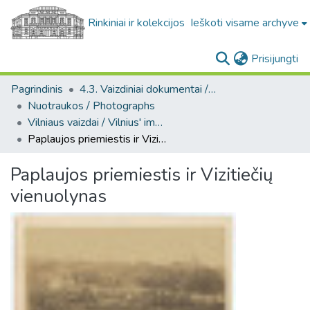
Rinkiniai ir kolekcijos
Ieškoti visame archyve
(c
Prisijungti
Pagrindinis
4.3. Vaizdiniai dokumentai / Visual documents
Nuotraukos / Photographs
Vilniaus vaizdai / Vilnius' images
Paplaujos priemiestis ir Vizitiečių vienuolynas
Paplaujos priemiestis ir Vizitiečių
vienuolynas