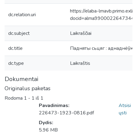
https://elaba-lmavb.primo.exlib
dc.relation.uri
docid=alma9900022647344
dc.subject
Laikraščiai
dc.title
Падняты сьцяг : аднаднёўка.
dc.type
Laikraštis
Dokumentai
Originalus paketas
Rodoma
1 - 1 iš 1
Pavadinimas:
Atsisi
226473-1923-0816.pdf
ųsti
Dydis:
Įkeliama...
5.96 MB