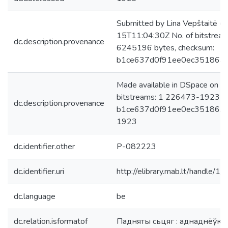
Submitted by Lina Vepštaitė (
15T11:04:30Z No. of bitstre
dc.description.provenance
6245196 bytes, checksum:
b1ce637d0f91ee0ec351863
Made available in DSpace on 
bitstreams: 1 226473-1923-0
dc.description.provenance
b1ce637d0f91ee0ec351863d48
1923
dc.identifier.other
P-082223
dc.identifier.uri
http://elibrary.mab.lt/handle/1
dc.language
be
dc.relation.isformatof
Падняты сьцяг : аднаднёўка. 