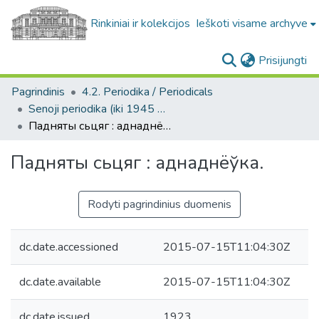
Rinkiniai ir kolekcijos
Ieškoti visame archyve
(c
Prisijungti
Pagrindinis
4.2. Periodika / Periodicals
Senoji periodika (iki 1945 m.) / Old periodicals (pre-1945)
Падняты сьцяг : аднаднёўка.
Падняты сьцяг : аднаднёўка.
Rodyti pagrindinius duomenis
dc.date.accessioned
2015-07-15T11:04:30Z
dc.date.available
2015-07-15T11:04:30Z
dc.date.issued
1923