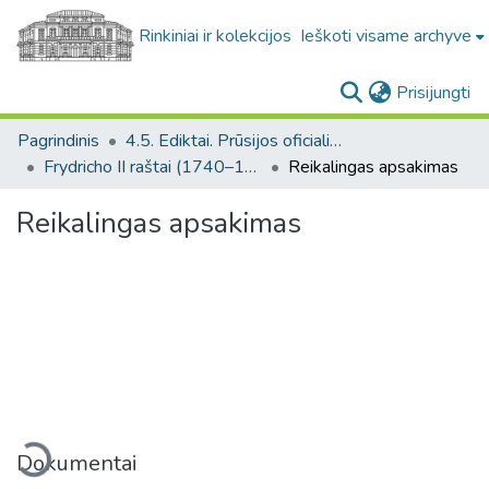
Rinkiniai ir kolekcijos
Ieškoti visame archyve
(c
Prisijungti
Pagrindinis
4.5. Ediktai. Prūsijos oficialiųjų raštų rinkinys / Edicts. Collection of Prussian official documents
Frydricho II raštai (1740–1786 m. valdymo metai) / Papers of Frederick II (reigned 1740–1786)
Reikalingas apsakimas
Reikalingas apsakimas
eliama...
Dokumentai