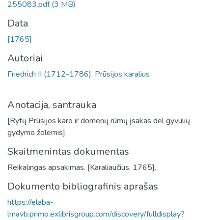
255083.pdf
(3 MB)
Data
[1765]
Autoriai
Friedrich II (1712-1786), Prūsijos karalius
Anotacija, santrauka
[Rytų Prūsijos karo ir domenų rūmų įsakas dėl gyvulių
gydymo žolėmis].
Skaitmenintas dokumentas
Reikalingas apsakimas. [Karaliaučius, 1765].
Dokumento bibliografinis aprašas
https://elaba-
lmavb.primo.exlibrisgroup.com/discovery/fulldisplay?