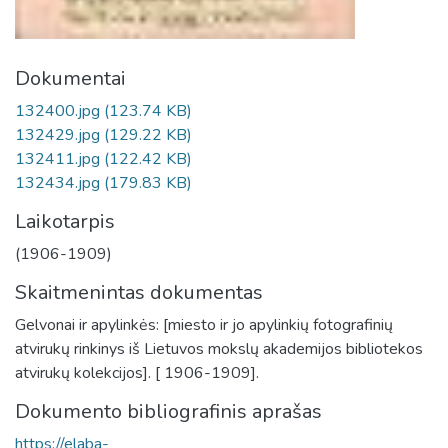
Dokumentai
132400.jpg
(123.74 KB)
132429.jpg
(129.22 KB)
132411.jpg
(122.42 KB)
132434.jpg
(179.83 KB)
Laikotarpis
(1906-1909)
Skaitmenintas dokumentas
Gelvonai ir apylinkės: [miesto ir jo apylinkių fotografinių
atvirukų rinkinys iš Lietuvos mokslų akademijos bibliotekos
atvirukų kolekcijos]. [ 1906-1909].
Dokumento bibliografinis aprašas
https://elaba-