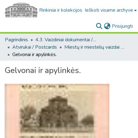
Rinkiniai ir kolekcijos
Ieškoti visame archyve
(c
Prisijungti
Pagrindinis
4.3. Vaizdiniai dokumentai / Visual documents
Atvirukai / Postcards
Miestų ir miestelių vaizdai atvirukuose / Postcard views of cities and towns
Gelvonai ir apylinkės.
Gelvonai ir apylinkės.