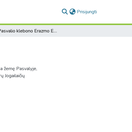
(current)
Prisijungti
Pasvalio klebono Erazmo Eustacho raštas
ia žemę Pasvalyje,
ų Jogailaičių