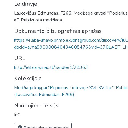
Leidinyje
Laucevičius Edmundas. F266, Medžiaga knygai "Popierius 
a.". Publikuota medžiaga.
Dokumento bibliografinis aprašas
https://elaba-lmavb.primo.exlibrisgroup.com/discovery/ful
docid=alma990000840434608476&vid=370LABT_L
URL
http://elibrary.mab.lt/handle/1/28363
Kolekcijoje
Medžiaga knygai "Popierius Lietuvoje XVI-XVIII a.". Publi
(Laucevičius Edmundas. F266)
Naudojimo teisės
InC