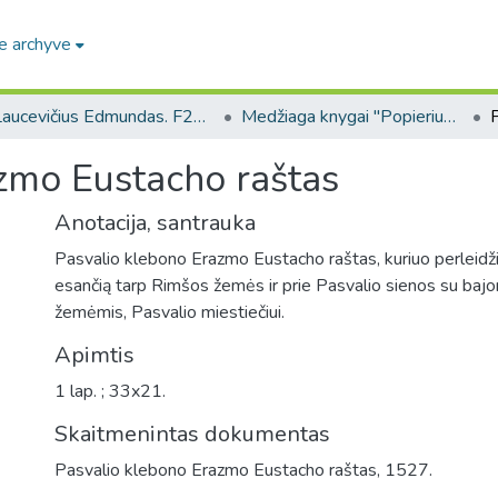
e archyve
Laucevičius Edmundas. F266
Medžiaga knygai "Popierius Lietuvoje XVI-XVIII a.". Publikuota medžiaga. (Laucevičius Edmundas. F266)
zmo Eustacho raštas
Anotacija, santrauka
Pasvalio klebono Erazmo Eustacho raštas, kuriuo perleidž
esančią tarp Rimšos žemės ir prie Pasvalio sienos su bajor
žemėmis, Pasvalio miestiečiui.
Apimtis
1 lap. ; 33x21.
Skaitmenintas dokumentas
Pasvalio klebono Erazmo Eustacho raštas, 1527.