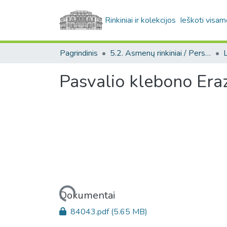
Rinkiniai ir kolekcijos
Ieškoti visam
Pagrindinis
5.2. Asmenų rinkiniai / Personal collections
Pasvalio klebono Era
Įkeliama...
Dokumentai
84043.pdf
(5.65 MB)