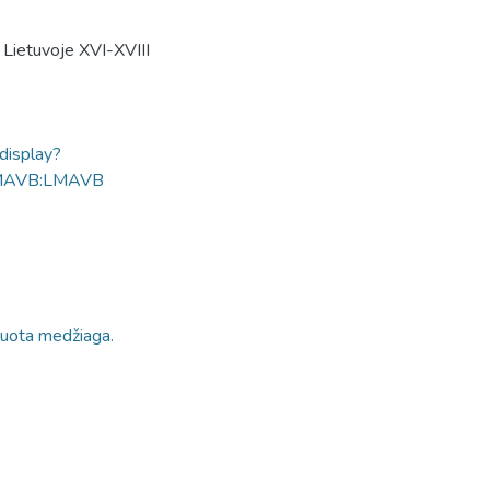
Lietuvoje XVI-XVIII
ldisplay?
MAVB:LMAVB
kuota medžiaga.