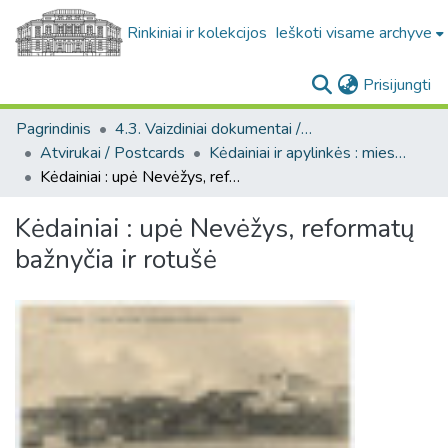
Rinkiniai ir kolekcijos
Ieškoti visame archyve
(c
Prisijungti
Pagrindinis
4.3. Vaizdiniai dokumentai / Visual documents
Atvirukai / Postcards
Kėdainiai ir apylinkės : miesto ir jo apylinkių fotografinių atvirukų rinkinys, [1910-1989]
Kėdainiai : upė Nevėžys, reformatų bažnyčia ir rotušė
Kėdainiai : upė Nevėžys, reformatų
bažnyčia ir rotušė