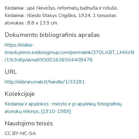
Kėdainiai : upė Nevėžys, reformatų bažnyčia ir rotušė,
Kėdainiai : išleido Stasys Crigiškis, 1924, 1 tonuotas
atvirukas ; 8.8 x 13.9 cm.
Dokumento bibliografinis aprašas
https://elaba-
lmavb.primo.exlibrisgroup.com/permalink/370LABT_LMAVB
/15r3v6p/alma990001636554408476
URL
http://elibrary.mab.lt/handle/1/33281
Kolekcijoje
Kėdainiai ir apylinkės : miesto ir jo apylinkių fotografinių
atvirukų rinkinys, [1910-1989]
Naudojimo teisės
CC BY-NC-SA