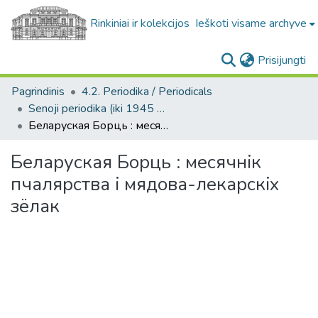
Rinkiniai ir kolekcijos
Ieškoti visame archyve
(c
Prisijungti
Pagrindinis
4.2. Periodika / Periodicals
Senoji periodika (iki 1945 m.) / Old periodicals (pre-1945)
Беларуская Борць : месячнiк пчалярства i мядова-лекарскiх зëлак
Беларуская Борць : месячнiк
пчалярства i мядова-лекарскiх
зëлак