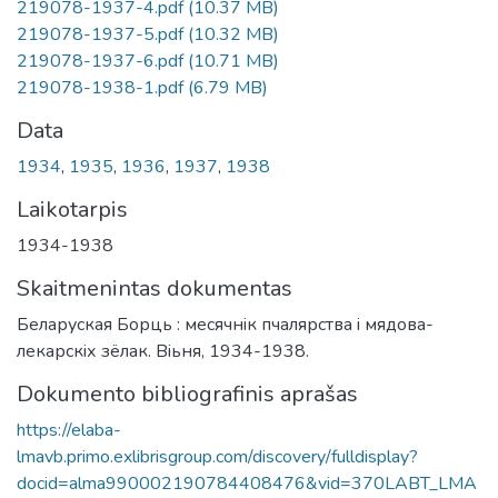
219078-1937-4.pdf
(10.37 MB)
219078-1937-5.pdf
(10.32 MB)
219078-1937-6.pdf
(10.71 MB)
219078-1938-1.pdf
(6.79 MB)
Data
1934
,
1935
,
1936
,
1937
,
1938
Laikotarpis
1934-1938
Skaitmenintas dokumentas
Беларуская Борць : месячнiк пчалярства i мядова-
лекарскiх зëлак. Вiьня, 1934-1938.
Dokumento bibliografinis aprašas
https://elaba-
lmavb.primo.exlibrisgroup.com/discovery/fulldisplay?
docid=alma990002190784408476&vid=370LABT_LMA