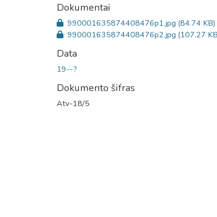
Dokumentai
990001635874408476p1.jpg
(84.74 KB)
990001635874408476p2.jpg
(107.27 KB
Data
19--?
Dokumento šifras
Atv-18/5