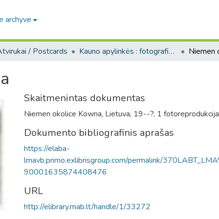
e archyve
tvirukai / Postcards
Kauno apylinkės : fotografinių atvirukų rinkinys, [1900-1955]
Niemen 
na
Skaitmenintas dokumentas
Niemen okolice Kowna, Lietuva, 19--?, 1 fotoreprodukcija 
Dokumento bibliografinis aprašas
https://elaba-
lmavb.primo.exlibrisgroup.com/permalink/370LABT_LM
90001635874408476
URL
http://elibrary.mab.lt/handle/1/33272