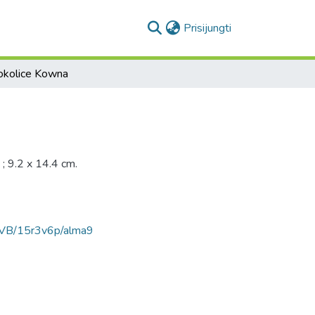
(current)
Prisijungti
okolice Kowna
; 9.2 x 14.4 cm.
AVB/15r3v6p/alma9