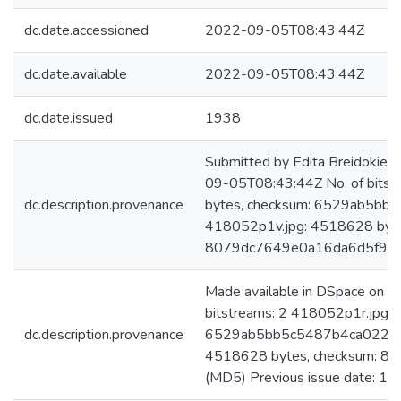
dc.date.accessioned
2022-09-05T08:43:44Z
dc.date.available
2022-09-05T08:43:44Z
dc.date.issued
1938
Submitted by Edita Breidokien
09-05T08:43:44Z No. of bits
dc.description.provenance
bytes, checksum: 6529ab5b
418052p1v.jpg: 4518628 byte
8079dc7649e0a16da6d5f9cc
Made available in DSpace on 
bitstreams: 2 418052p1r.jpg:
dc.description.provenance
6529ab5bb5c5487b4ca022a4c
4518628 bytes, checksum: 
(MD5) Previous issue date: 19