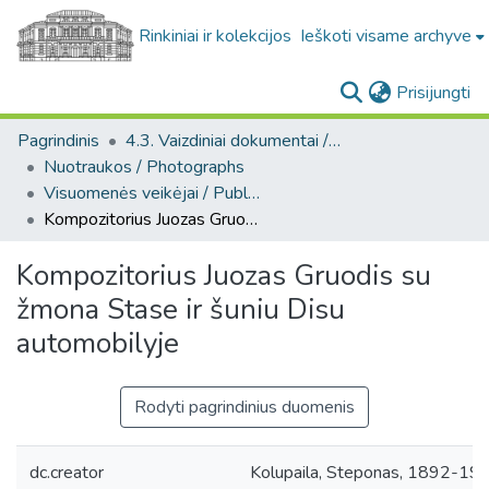
Rinkiniai ir kolekcijos
Ieškoti visame archyve
(c
Prisijungti
Pagrindinis
4.3. Vaizdiniai dokumentai / Visual documents
Nuotraukos / Photographs
Visuomenės veikėjai / Public figures
Kompozitorius Juozas Gruodis su žmona Stase ir šuniu Disu automobilyje
Kompozitorius Juozas Gruodis su
žmona Stase ir šuniu Disu
automobilyje
Rodyti pagrindinius duomenis
dc.creator
Kolupaila, Steponas, 1892-196