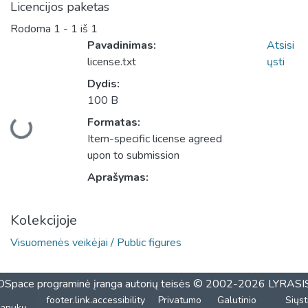
Licencijos paketas
Rodoma
1 - 1 iš 1
Pavadinimas:
Atsisi
license.txt
ųsti
Dydis:
100 B
Formatas:
Įkeliama...
Item-specific license agreed
upon to submission
Aprašymas:
Kolekcijoje
Visuomenės veikėjai / Public figures
DSpace programinė įranga
autorių teisės © 2002-2026
LYRASI
footer.link.accessibility
Privatumo
Galutinio
Siųst
lapukų