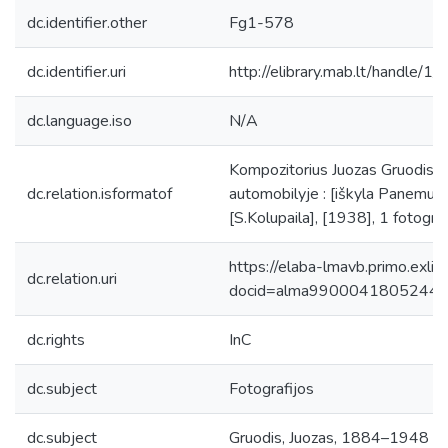
dc.identifier.other
Fg1-578
dc.identifier.uri
http://elibrary.mab.lt/handle/1
dc.language.iso
N/A
Kompozitorius Juozas Gruodis s
dc.relation.isformatof
automobilyje : [iškyla Panemunėj
[S.Kolupaila], [1938], 1 fotograf
https://elaba-lmavb.primo.exlib
dc.relation.uri
docid=alma9900041805244
dc.rights
InC
dc.subject
Fotografijos
dc.subject
Gruodis, Juozas, 1884–1948