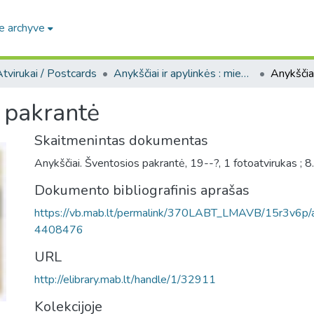
e archyve
tvirukai / Postcards
Anykščiai ir apylinkės : miesto ir jo apylinkių fotografinių atvirukų rinkinys, [1914-1988]
s pakrantė
Skaitmenintas dokumentas
Anykščiai. Šventosios pakrantė, 19--?, 1 fotoatvirukas ; 8
Dokumento bibliografinis aprašas
https://vb.mab.lt/permalink/370LABT_LMAVB/15r3v6
4408476
URL
http://elibrary.mab.lt/handle/1/32911
Kolekcijoje