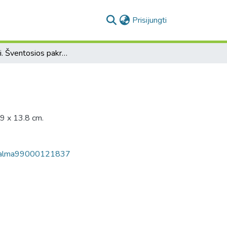
(current)
Prisijungti
Anykščiai. Šventosios pakrantė
.9 x 13.8 cm.
p/alma99000121837