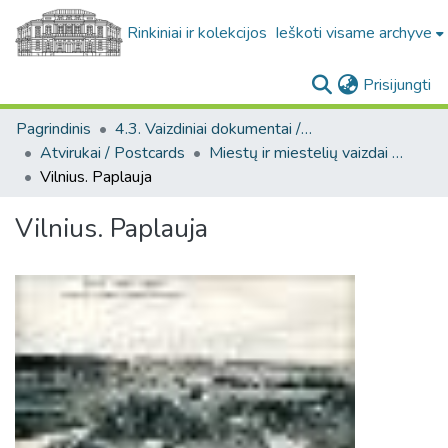
Rinkiniai ir kolekcijos
Ieškoti visame archyve
(c
Prisijungti
Pagrindinis
4.3. Vaizdiniai dokumentai / Visual documents
Atvirukai / Postcards
Miestų ir miestelių vaizdai atvirukuose / Postcard views of cities and towns
Vilnius. Paplauja
Vilnius. Paplauja