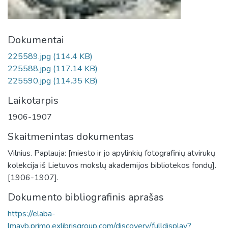
Dokumentai
225589.jpg
(114.4 KB)
225588.jpg
(117.14 KB)
225590.jpg
(114.35 KB)
Laikotarpis
1906-1907
Skaitmenintas dokumentas
Vilnius. Paplauja: [miesto ir jo apylinkių fotografinių atvirukų
kolekcija iš Lietuvos mokslų akademijos bibliotekos fondų].
[1906-1907].
Dokumento bibliografinis aprašas
https://elaba-
lmavb.primo.exlibrisgroup.com/discovery/fulldisplay?