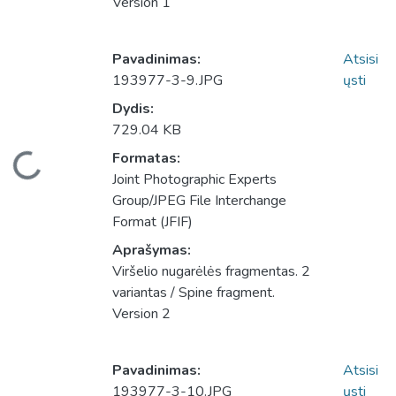
Version 1
Pavadinimas:
Atsisi
193977-3-9.JPG
ųsti
Dydis:
729.04 KB
eliama...
Formatas:
Joint Photographic Experts
Group/JPEG File Interchange
Format (JFIF)
Aprašymas:
Viršelio nugarėlės fragmentas. 2
variantas / Spine fragment.
Version 2
Pavadinimas:
Atsisi
193977-3-10.JPG
ųsti