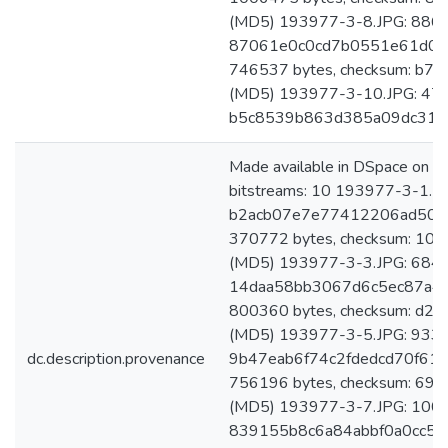
(MD5) 193977-3-8.JPG: 88609
87061e0c0cd7b0551e61d0b8
746537 bytes, checksum: b
(MD5) 193977-3-10.JPG: 473
b5c8539b863d385a09dc317
Made available in DSpace on 
bitstreams: 10 193977-3-1.JP
b2acb07e7e77412206ad50f6
370772 bytes, checksum: 1
(MD5) 193977-3-3.JPG: 68497
14daa58bb3067d6c5ec87a4a
800360 bytes, checksum: d
(MD5) 193977-3-5.JPG: 93395
dc.description.provenance
9b47eab6f74c2fdedcd70f612
756196 bytes, checksum: 
(MD5) 193977-3-7.JPG: 1006
839155b8c6a84abbf0a0cc5ac