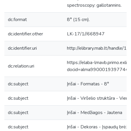
spectroscopy: gallotannins.
dc.format
8° (15 cm).
dc.identifier.other
LK-17/1//668947
dc.identifier.uri
http://elibrary.mab.lt/handle/1
https://elaba-lmavb.primo.exlib
dc.relation.uri
docid=alma9900019397744
dc.subject
Įrišai - Formatas - 8°
dc.subject
Įrišai - Viršelio struktūra - Vient
dc.subject
Įrišai - Medžiagos - Jautena
dc.subject
Įrišai - Dekoras - Įspaudų brėžia