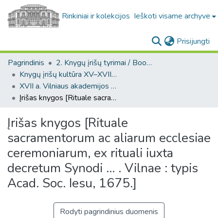
Rinkiniai ir kolekcijos
Ieškoti visame archyve
(c
Prisijungti
Pagrindinis
2. Knygų įrišų tyrimai / Bookbindings research
Knygų įrišų kultūra XV–XVIII a. LDK teritorijoje / Bookbinding culture in the 15th–18th-century GDL
XVII a. Vilniaus akademijos spaustuvės leidinių įrišai / 17-th century bindings of the Vilnius Academy printing house
Įrišas knygos [Rituale sacramentorum ac aliarum ecclesiae ceremoniarum, ex rituali iuxta decretum Synodi ... . Vilnae : typis Acad. Soc. Iesu, 1675.]
Įrišas knygos [Rituale
sacramentorum ac aliarum ecclesiae
ceremoniarum, ex rituali iuxta
decretum Synodi ... . Vilnae : typis
Acad. Soc. Iesu, 1675.]
Rodyti pagrindinius duomenis