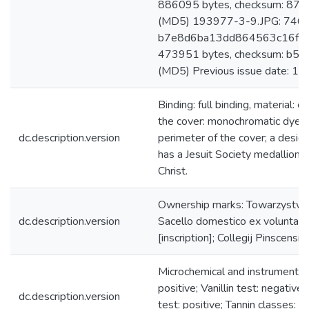
886095 bytes, checksum: 
(MD5) 193977-3-9.JPG: 74653
b7e8d6ba13dd864563c16fba
473951 bytes, checksum: b
(MD5) Previous issue date: 16
Binding: full binding, material: 
the cover: monochromatic dyeing.
dc.description.version
perimeter of the cover; a desig
has a Jesuit Society medallion
Christ.
Ownership marks: Towarzystwo p
dc.description.version
Sacello domestico ex voluntate
[inscription]; Collegij Pinscensis 
Microchemical and instrumental a
positive; Vanillin test: negative
dc.description.version
test: positive; Tannin classes: 