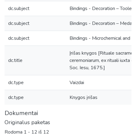
dc.subject
Bindings - Decoration – Tooled
dc.subject
Bindings - Decoration – Medall
dc.subject
Bindings - Microchemical and in
Įrišas knygos [Rituale sacramen
dc.title
ceremoniarum, ex rituali iuxta de
Soc. Iesu, 1675.]
dc.type
Vaizdai
dc.type
Knygos įrišas
Dokumentai
Originalus paketas
Rodoma
1 - 12 iš 12