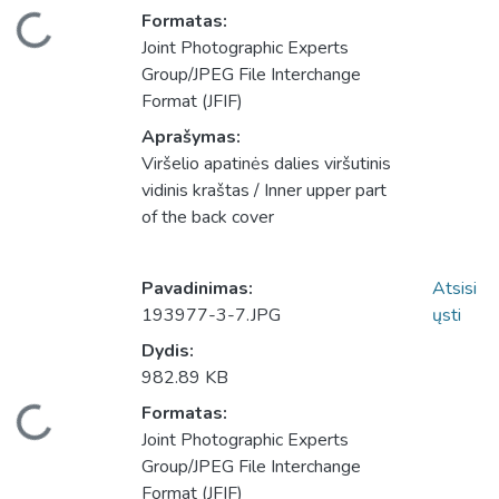
eliama...
Formatas:
Joint Photographic Experts
Group/JPEG File Interchange
Format (JFIF)
Aprašymas:
Viršelio apatinės dalies viršutinis
vidinis kraštas / Inner upper part
of the back cover
Pavadinimas:
Atsisi
193977-3-7.JPG
ųsti
Dydis:
982.89 KB
eliama...
Formatas:
Joint Photographic Experts
Group/JPEG File Interchange
Format (JFIF)