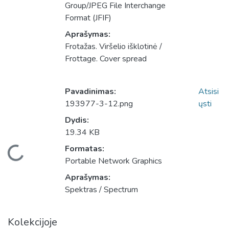
Group/JPEG File Interchange
Format (JFIF)
Aprašymas:
Frotažas. Viršelio išklotinė /
Frottage. Cover spread
Pavadinimas:
Atsisi
193977-3-12.png
ųsti
Dydis:
19.34 KB
eliama...
Formatas:
Portable Network Graphics
Aprašymas:
Spektras / Spectrum
Kolekcijoje