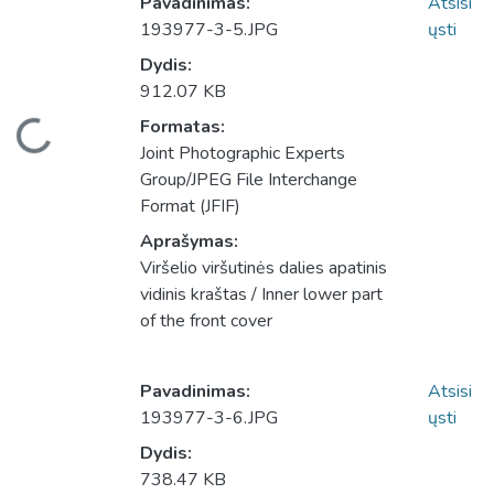
Pavadinimas:
Atsisi
193977-3-5.JPG
ųsti
Dydis:
912.07 KB
eliama...
Formatas:
Joint Photographic Experts
Group/JPEG File Interchange
Format (JFIF)
Aprašymas:
Viršelio viršutinės dalies apatinis
vidinis kraštas / Inner lower part
of the front cover
Pavadinimas:
Atsisi
193977-3-6.JPG
ųsti
Dydis:
738.47 KB