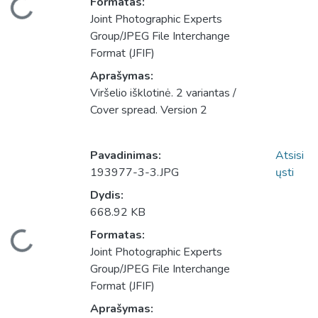
Formatas:
Joint Photographic Experts
Group/JPEG File Interchange
Format (JFIF)
Aprašymas:
Viršelio išklotinė. 2 variantas /
Cover spread. Version 2
Pavadinimas:
Atsisi
193977-3-3.JPG
ųsti
Dydis:
668.92 KB
eliama...
Formatas:
Joint Photographic Experts
Group/JPEG File Interchange
Format (JFIF)
Aprašymas: