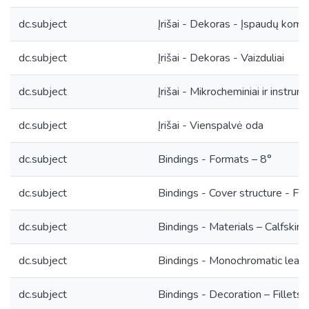
dc.subject
Įrišai - Dekoras - Įspaudų kompo
dc.subject
Įrišai - Dekoras - Vaizduliai
dc.subject
Įrišai - Mikrocheminiai ir instrume
dc.subject
Įrišai - Vienspalvė oda
dc.subject
Bindings - Formats – 8°
dc.subject
Bindings - Cover structure - Ful
dc.subject
Bindings - Materials – Calfskin
dc.subject
Bindings - Monochromatic leath
dc.subject
Bindings - Decoration – Fillets