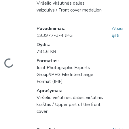
Viršelio viršutinės dalies
vaizdulys / Front cover medallion
Pavadinimas:
Atsisi
193977-3-4.JPG
ųsti
Dydis:
781.6 KB
eliama...
Formatas:
Joint Photographic Experts
Group/JPEG File Interchange
Format (JFIF)
Aprašymas:
Viršelio viršutinės dalies viršutinis
kraštas / Upper part of the front
cover