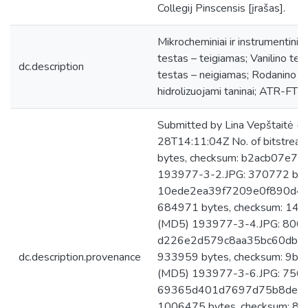
Collegij Pinscensis [įrašas].
Mikrocheminiai ir instrumentiniai
testas – teigiamas; Vanilino tes
dc.description
testas – neigiamas; Rodanino te
hidrolizuojami taninai; ATR-FTIR
Submitted by Lina Vepštaitė (
28T14:11:04Z No. of bitstre
bytes, checksum: b2acb07e
193977-3-2.JPG: 370772 byte
10ede2ea39f7209e0f890d41
684971 bytes, checksum: 1
(MD5) 193977-3-4.JPG: 80036
d226e2d579c8aa35bc60dbcb9
dc.description.provenance
933959 bytes, checksum: 9
(MD5) 193977-3-6.JPG: 75619
69365d401d7697d75b8de5f5
1006475 bytes, checksum: 8