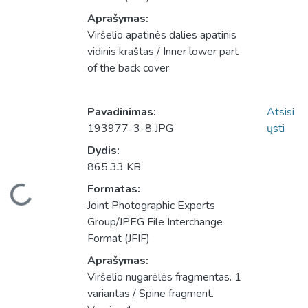
Aprašymas:
Viršelio apatinės dalies apatinis
vidinis kraštas / Inner lower part
of the back cover
Pavadinimas:
Atsisi
193977-3-8.JPG
ųsti
Dydis:
865.33 KB
eliama...
Formatas:
Joint Photographic Experts
Group/JPEG File Interchange
Format (JFIF)
Aprašymas:
Viršelio nugarėlės fragmentas. 1
variantas / Spine fragment.