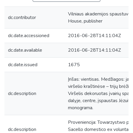
Vilniaus akademijos spaustuvė, 
dc.contributor
House, publisher
dc.date.accessioned
2016-06-28T14:11:04Z
dc.date.available
2016-06-28T14:11:04Z
dc.date.issued
1675
Įrišas: vientisas. Medžiagos: jau
viršelio kraštinėse – trijų brėžių
dc.description
Viršelis dekoruotas įvairių spaud
dalyje, centre, įspaustas Jėzuit
monograma.
Proveniencija: Towarzystwo przy
dc.description
Sacello domestico ex voluntate 