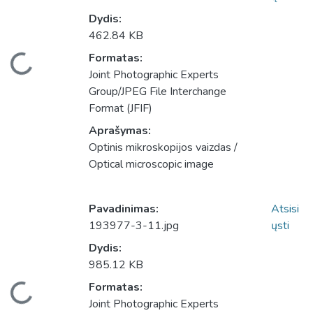
Dydis:
462.84 KB
eliama...
Formatas:
Joint Photographic Experts
Group/JPEG File Interchange
Format (JFIF)
Aprašymas:
Optinis mikroskopijos vaizdas /
Optical microscopic image
Pavadinimas:
Atsisi
193977-3-11.jpg
ųsti
Dydis:
985.12 KB
eliama...
Formatas:
Joint Photographic Experts