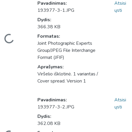
Pavadinimas:
Atsisi
193977-3-1.JPG
ųsti
Dydis:
366.38 KB
eliama...
Formatas:
Joint Photographic Experts
Group/JPEG File Interchange
Format (JFIF)
Aprašymas:
Viršelio išklotinė. 1 variantas /
Cover spread. Version 1
Pavadinimas:
Atsisi
193977-3-2.JPG
ųsti
Dydis:
362.08 KB
eliama...