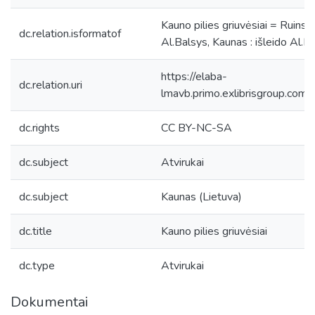
Kauno pilies griuvėsiai = Ruins
dc.relation.isformatof
Al.Balsys, Kaunas : išleido Al.B
https://elaba-
dc.relation.uri
lmavb.primo.exlibrisgroup.
dc.rights
CC BY-NC-SA
dc.subject
Atvirukai
dc.subject
Kaunas (Lietuva)
dc.title
Kauno pilies griuvėsiai
dc.type
Atvirukai
Dokumentai