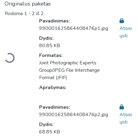
Originalus paketas
Rodoma
1 - 2 iš 2
Pavadinimas:
990001625864408476p1.jpg
Atsisi
ųsti
Dydis:
Įkeliama...
80.85 KB
Formatas:
Joint Photographic Experts
Group/JPEG File Interchange
Format (JFIF)
Aprašymas:
Pavadinimas:
990001625864408476p2.jpg
Atsisi
ųsti
Dydis:
Įkeliama...
68.85 KB