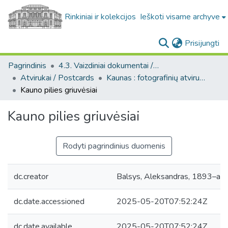
Rinkiniai ir kolekcijos
Ieškoti visame archyve
(c
Prisijungti
Pagrindinis
4.3. Vaizdiniai dokumentai / Visual documents
Atvirukai / Postcards
Kaunas : fotografinių atvirukų rinkinys, [1906-1991]
Kauno pilies griuvėsiai
Kauno pilies griuvėsiai
Rodyti pagrindinius duomenis
dc.creator
Balsys, Aleksandras, 1893–api
dc.date.accessioned
2025-05-20T07:52:24Z
dc.date.available
2025-05-20T07:52:24Z