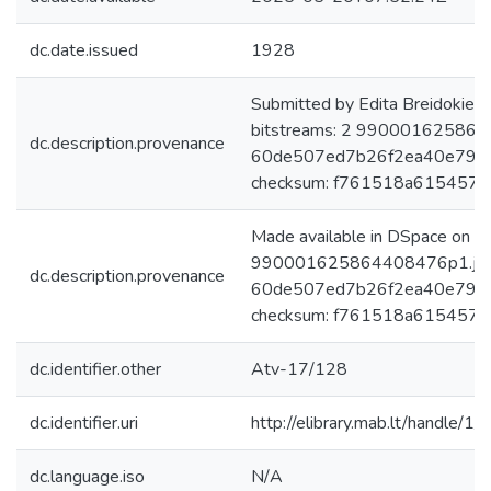
dc.date.issued
1928
Submitted by Edita Breidokien
bitstreams: 2 9900016258644
dc.description.provenance
60de507ed7b26f2ea40e79b7
checksum: f761518a615457f
Made available in DSpace on 
990001625864408476p1.jpg: 
dc.description.provenance
60de507ed7b26f2ea40e79b7
checksum: f761518a615457f1
dc.identifier.other
Atv-17/128
dc.identifier.uri
http://elibrary.mab.lt/handle/1
dc.language.iso
N/A