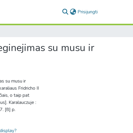
(current)
Prisijungti
eginejimas su musu ir
as su musu ir
raliaus Fridricho II
ais, o taip pat
us]. Karalauczuje :
. [8] p.
ldisplay?