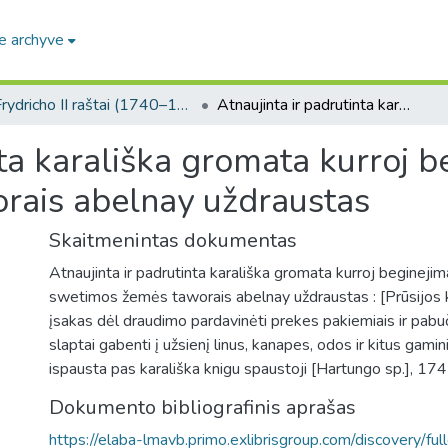
e archyve
Frydricho II raštai (1740–1786 m. valdymo metai) / Papers of Frederick II (reigned 1740–1786)
Atnaujinta ir padrutinta karališka gromata kurroj beginejimas su musu ir swetimos žemės taworais abelnay uždraustas
nta karališka gromata kurroj b
rais abelnay uždraustas
Skaitmenintas dokumentas
Atnaujinta ir padrutinta karališka gromata kurroj beginejim
swetimos žemės taworais abelnay uždraustas : [Prūsijos ka
įsakas dėl draudimo pardavinėti prekes pakiemiais ir pabuči
slaptai gabenti į užsienį linus, kanapes, odos ir kitus gamini
ispausta pas karališka knigu spaustoji [Hartungo sp.], 1747
Dokumento bibliografinis aprašas
https://elaba-lmavb.primo.exlibrisgroup.com/discovery/ful