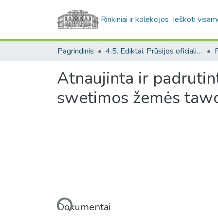
Rinkiniai ir kolekcijos
Ieškoti visam
Pagrindinis
4.5. Ediktai. Prūsijos oficialiųjų raštų rinkinys / Edicts. Collection of Prussian official documents
Atnaujinta ir padruti
swetimos žemės tawo
Įkeliama...
Dokumentai