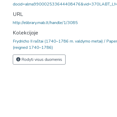
docid=alma990002533644408476&vid=370LABT_L
URL
http://elibrary.mab.lt/handle/1/3085
Kolekcijoje
Frydricho II raštai (1740–1786 m. valdymo metai) / Papers
(reigned 1740–1786)
Rodyti visus duomenis