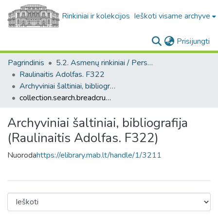
Rinkiniai ir kolekcijos
Ieškoti visame archyve
(c
Prisijungti
Pagrindinis
5.2. Asmenų rinkiniai / Personal collections
Raulinaitis Adolfas. F322
Archyviniai šaltiniai, bibliografija (Raulinaitis Adolfas. F322)
collection.search.breadcrumbs
Archyviniai šaltiniai, bibliografija
(Raulinaitis Adolfas. F322)
Nuoroda
https://elibrary.mab.lt/handle/1/3211