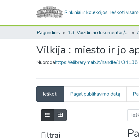
Rinkiniai ir kolekcijos
Ieškoti visam
Pagrindinis
4.3. Vaizdiniai dokumentai / Visual documents
A
Vilkija : miesto ir jo 
Nuoroda
https://elibrary.mab.lt/handle/1/34138
Ieškoti
Pagal publikavimo datą
Pa
Pa
Filtrai