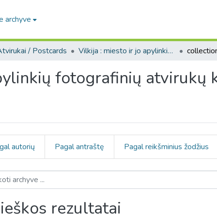
e archyve
tvirukai / Postcards
Vilkija : miesto ir jo apylinkių fotografinių atvirukų kolekcija
apylinkių fotografinių atvirukų 
gal autorių
Pagal antraštę
Pagal reikšminius žodžius
ieškos rezultatai