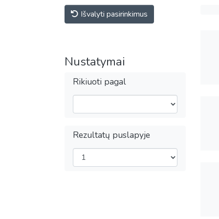
Išvalyti pasirinkimus
Nustatymai
Rikiuoti pagal
Rezultatų puslapyje