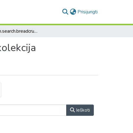
(current)
Prisijungti
collection.search.breadcrumbs
kolekcija
Ieškoti