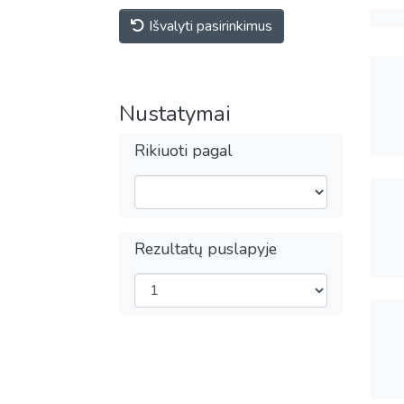
Išvalyti pasirinkimus
Nustatymai
Rikiuoti pagal
Rezultatų puslapyje