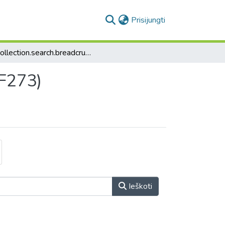
(current)
Prisijungti
collection.search.breadcrumbs
 F273)
Ieškoti