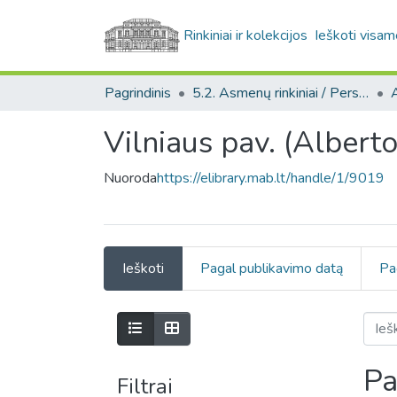
Rinkiniai ir kolekcijos
Ieškoti visam
Pagrindinis
5.2. Asmenų rinkiniai / Personal collections
Vilniaus pav. (Albert
Nuoroda
https://elibrary.mab.lt/handle/1/9019
Ieškoti
Pagal publikavimo datą
Pa
Pa
Filtrai