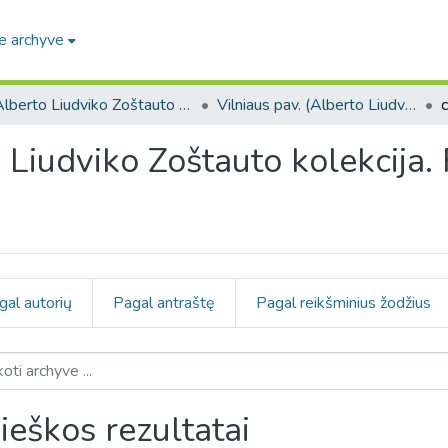
e archyve
Alberto Liudviko Zoštauto kolekcija. F273
Vilniaus pav. (Alberto Liudviko Zoštauto kolekcija. F273)
o Liudviko Zoštauto kolekcija.
gal autorių
Pagal antraštę
Pagal reikšminius žodžius
ieškos rezultatai