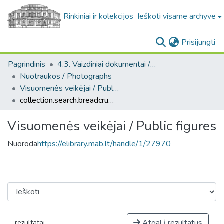
Rinkiniai ir kolekcijos
Ieškoti visame archyve
(c
Prisijungti
Pagrindinis
4.3. Vaizdiniai dokumentai / Visual documents
Nuotraukos / Photographs
Visuomenės veikėjai / Public figures
collection.search.breadcrumbs
Visuomenės veikėjai / Public figures
Nuoroda
https://elibrary.mab.lt/handle/1/27970
Atgal į rezultatus
rezultatai