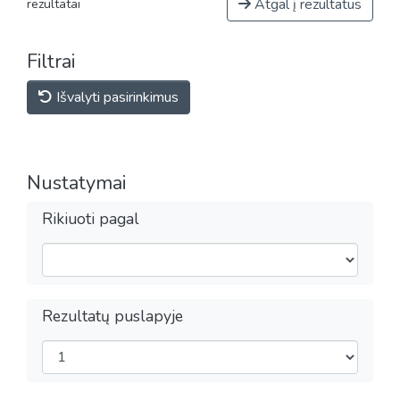
Atgal į rezultatus
rezultatai
Filtrai
Išvalyti pasirinkimus
Nustatymai
Rikiuoti pagal
Rezultatų puslapyje