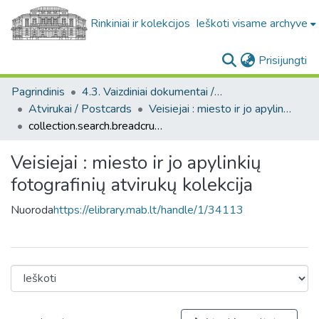
Rinkiniai ir kolekcijos
Ieškoti visame archyve
(c
Prisijungti
Pagrindinis
4.3. Vaizdiniai dokumentai / Visual documents
Atvirukai / Postcards
Veisiejai : miesto ir jo apylinkių fotografinių atvirukų kolekcija
collection.search.breadcrumbs
Veisiejai : miesto ir jo apylinkių
fotografinių atvirukų kolekcija
Nuoroda
https://elibrary.mab.lt/handle/1/34113