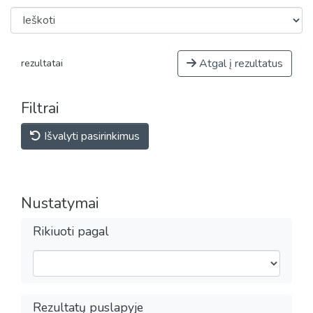
Atgal į rezultatus
rezultatai
Filtrai
Išvalyti pasirinkimus
Nustatymai
Rikiuoti pagal
Rezultatų puslapyje