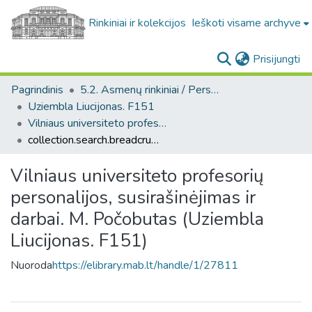
Rinkiniai ir kolekcijos
Ieškoti visame archyve
(c
Prisijungti
Pagrindinis
5.2. Asmenų rinkiniai / Personal collections
Uziembla Liucijonas. F151
Vilniaus universiteto profesorių personalijos, susirašinėjimas ir darbai. M. Počobutas (Uziembla Liucijonas. F151)
collection.search.breadcrumbs
Vilniaus universiteto profesorių
personalijos, susirašinėjimas ir
darbai. M. Počobutas (Uziembla
Liucijonas. F151)
Nuoroda
https://elibrary.mab.lt/handle/1/27811