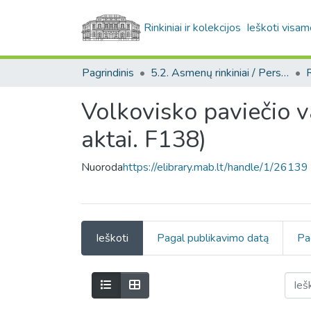
Rinkiniai ir kolekcijos
Ieškoti visam
Pagrindinis
5.2. Asmenų rinkiniai / Personal collections
Volkovisko paviečio 
aktai. F138)
Nuoroda
https://elibrary.mab.lt/handle/1/26139
Ieškoti
Pagal publikavimo datą
Pa