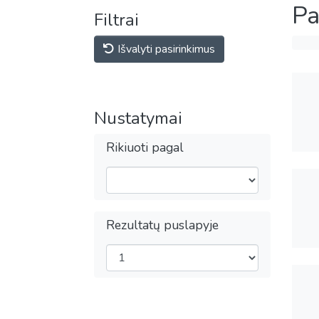
Pa
Filtrai
Išvalyti pasirinkimus
Nustatymai
Rikiuoti pagal
Rezultatų puslapyje