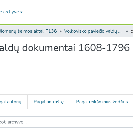
e archyve
Riomerių šeimos aktai. F138
Volkovisko paviečio valdų dokumentai 1608-1796 m. (Riomerių šeimos aktai. F138)
valdų dokumentai 1608-1796 
gal autorių
Pagal antraštę
Pagal reikšminius žodžius