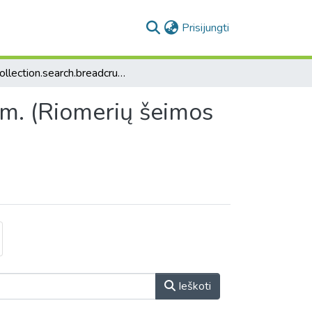
(current)
Prisijungti
collection.search.breadcrumbs
m. (Riomerių šeimos
Ieškoti