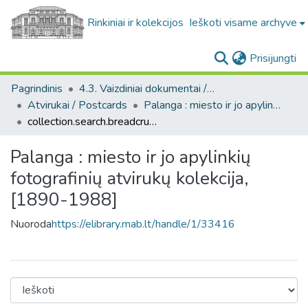
Rinkiniai ir kolekcijos
Ieškoti visame archyve
(c
Prisijungti
Pagrindinis
4.3. Vaizdiniai dokumentai / Visual documents
Atvirukai / Postcards
Palanga : miesto ir jo apylinkių fotografinių atvirukų kolekcija, [1890-1988]
collection.search.breadcrumbs
Palanga : miesto ir jo apylinkių
fotografinių atvirukų kolekcija,
[1890-1988]
Nuoroda
https://elibrary.mab.lt/handle/1/33416