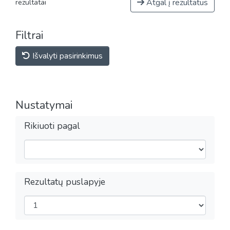
Atgal į rezultatus
rezultatai
Filtrai
Išvalyti pasirinkimus
Nustatymai
Rikiuoti pagal
Rezultatų puslapyje