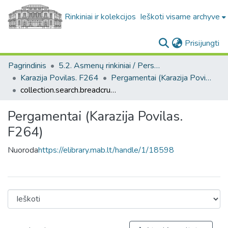
Rinkiniai ir kolekcijos
Ieškoti visame archyve
(c
Prisijungti
Pagrindinis
5.2. Asmenų rinkiniai / Personal collections
Karazija Povilas. F264
Pergamentai (Karazija Povilas. F264)
collection.search.breadcrumbs
Pergamentai (Karazija Povilas.
F264)
Nuoroda
https://elibrary.mab.lt/handle/1/18598