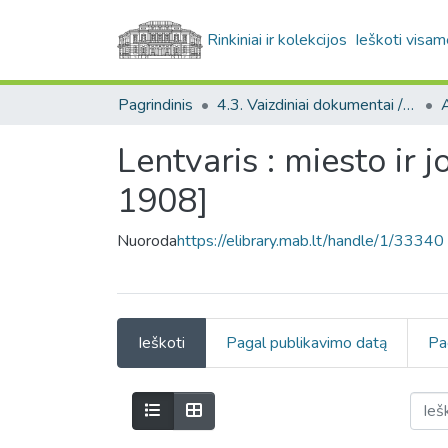
Rinkiniai ir kolekcijos
Ieškoti visam
Pagrindinis
4.3. Vaizdiniai dokumentai / Visual documents
A
Lentvaris : miesto ir 
1908]
Nuoroda
https://elibrary.mab.lt/handle/1/33340
Ieškoti
Pagal publikavimo datą
Pa