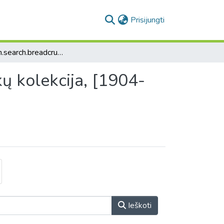
(current)
Prisijungti
collection.search.breadcrumbs
ukų kolekcija, [1904-
Ieškoti