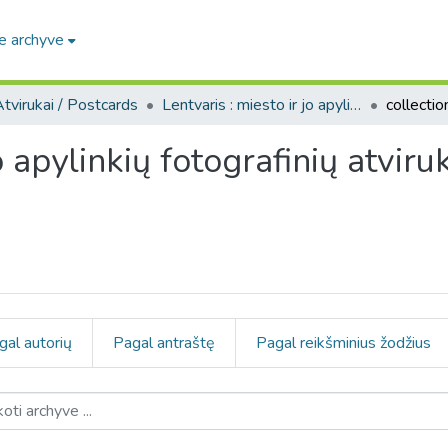
e archyve
tvirukai / Postcards
Lentvaris : miesto ir jo apylinkių fotografinių atvirukų kolekcija, [1904-1908]
jo apylinkių fotografinių atvir
gal autorių
Pagal antraštę
Pagal reikšminius žodžius