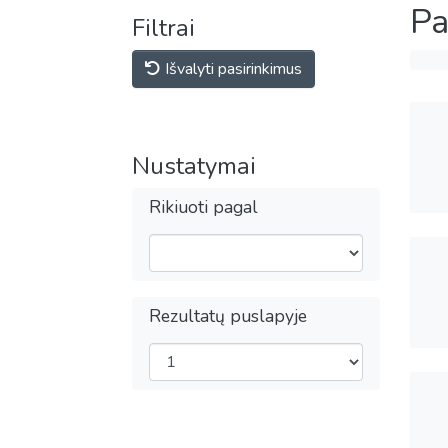
Pa
Filtrai
Išvalyti pasirinkimus
Nustatymai
Rikiuoti pagal
Rezultatų puslapyje