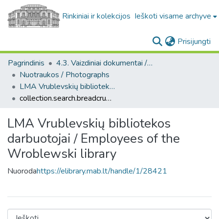
Rinkiniai ir kolekcijos
Ieškoti visame archyve
(c
Prisijungti
Pagrindinis
4.3. Vaizdiniai dokumentai / Visual documents
Nuotraukos / Photographs
LMA Vrublevskių bibliotekos darbuotojai / Employees of the Wroblewski library
collection.search.breadcrumbs
LMA Vrublevskių bibliotekos
darbuotojai / Employees of the
Wroblewski library
Nuoroda
https://elibrary.mab.lt/handle/1/28421