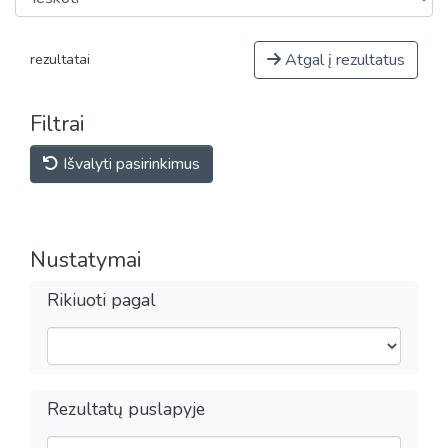
Atgal į rezultatus
rezultatai
Filtrai
Išvalyti pasirinkimus
Nustatymai
Rikiuoti pagal
Rezultatų puslapyje