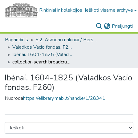
Rinkiniai ir kolekcijos
Ieškoti visame archyve
(c
Prisijungti
Pagrindinis
5.2. Asmenų rinkiniai / Personal collections
Valadkos Vacio fondas. F260
Ibėnai. 1604-1825 (Valadkos Vacio fondas. F260)
collection.search.breadcrumbs
Ibėnai. 1604-1825 (Valadkos Vacio
fondas. F260)
Nuoroda
https://elibrary.mab.lt/handle/1/28341