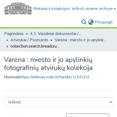
Rinkiniai ir kolekcijos
Ieškoti visame archyve
(c
Prisijungti
Pagrindinis
4.3. Vaizdiniai dokumentai / Visual documents
Atvirukai / Postcards
Varėna : miesto ir jo apylinkių fotografinių atvirukų kolekcija
collection.search.breadcrumbs
Varėna : miesto ir jo apylinkių
fotografinių atvirukų kolekcija
Nuoroda
https://elibrary.mab.lt/handle/1/34103