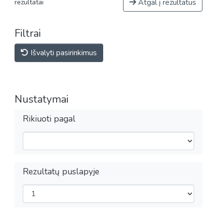
Atgal į rezultatus
rezultatai
Filtrai
Išvalyti pasirinkimus
Nustatymai
Rikiuoti pagal
Rezultatų puslapyje