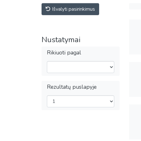
Išvalyti pasirinkimus
Nustatymai
Rikiuoti pagal
Rezultatų puslapyje