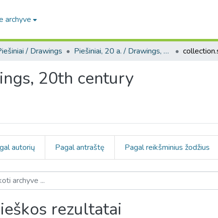
e archyve
iešiniai / Drawings
Piešiniai, 20 a. / Drawings, 20th century
wings, 20th century
gal autorių
Pagal antraštę
Pagal reikšminius žodžius
ieškos rezultatai