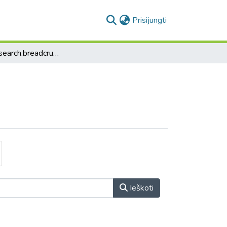
(current)
Prisijungti
collection.search.breadcrumbs
Ieškoti