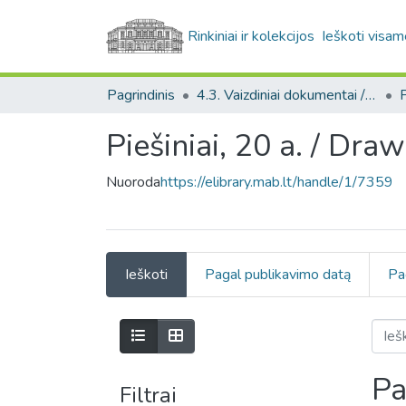
Rinkiniai ir kolekcijos
Ieškoti visam
Pagrindinis
4.3. Vaizdiniai dokumentai / Visual documents
P
Piešiniai, 20 a. / Dra
Nuoroda
https://elibrary.mab.lt/handle/1/7359
Ieškoti
Pagal publikavimo datą
Pa
Pa
Filtrai