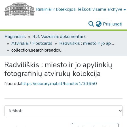
Rinkiniai ir kolekcijos
Ieškoti visame archyve
(c
Prisijungti
Pagrindinis
4.3. Vaizdiniai dokumentai / Visual documents
Atvirukai / Postcards
Radviliškis : miesto ir jo apylinkių fotografinių atvirukų kolekcija
collection.search.breadcrumbs
Radviliškis : miesto ir jo apylinkių
fotografinių atvirukų kolekcija
Nuoroda
https://elibrary.mab.lt/handle/1/33650