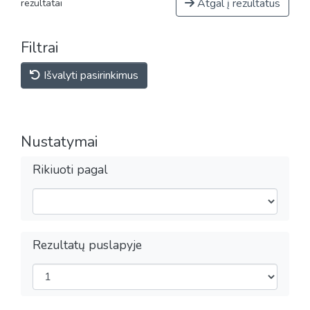
Atgal į rezultatus
rezultatai
Filtrai
Išvalyti pasirinkimus
Nustatymai
Rikiuoti pagal
Rezultatų puslapyje