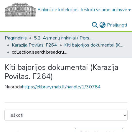
Rinkiniai ir kolekcijos
Ieškoti visame archyve
(c
Prisijungti
Pagrindinis
5.2. Asmenų rinkiniai / Personal collections
Karazija Povilas. F264
Kiti bajorijos dokumentai (Karazija Povilas. F264)
collection.search.breadcrumbs
Kiti bajorijos dokumentai (Karazija
Povilas. F264)
Nuoroda
https://elibrary.mab.lt/handle/1/30784