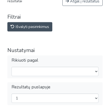
Atgal į rezultatus
rezultatai
Filtrai
Išvalyti pasirinkimus
Nustatymai
Rikiuoti pagal
Rezultatų puslapyje