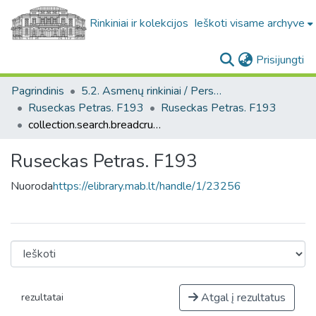
Rinkiniai ir kolekcijos
Ieškoti visame archyve
(c
Prisijungti
Pagrindinis
5.2. Asmenų rinkiniai / Personal collections
Ruseckas Petras. F193
Ruseckas Petras. F193
collection.search.breadcrumbs
Ruseckas Petras. F193
Nuoroda
https://elibrary.mab.lt/handle/1/23256
Atgal į rezultatus
rezultatai