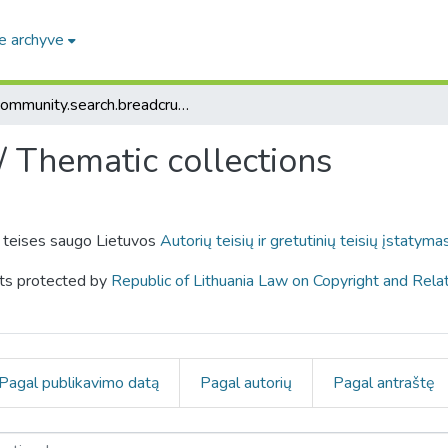
e archyve
community.search.breadcrumbs
i / Thematic collections
o teises saugo Lietuvos
Autorių teisių ir gretutinių teisių įstatyma
hts protected by
Republic of Lithuania Law on Copyright and Rela
Pagal publikavimo datą
Pagal autorių
Pagal antraštę