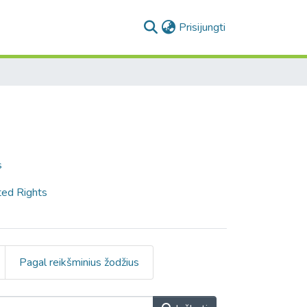
(current)
Prisijungti
s
ted Rights
Pagal reikšminius žodžius