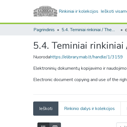
Rinkiniai ir kolekcijos
Ieškoti visam
Pagrindinis
5.4. Teminiai rinkiniai / Thematic collections
5.4. Teminiai rinkinia
Nuoroda
https://elibrary.mab.lt/handle/1/3159
Elektroninių dokumentų kopijavimo ir naudojim
Electronic document copying and use of the rig
Ieškoti
Rinkinio dalys ir kolekcijos