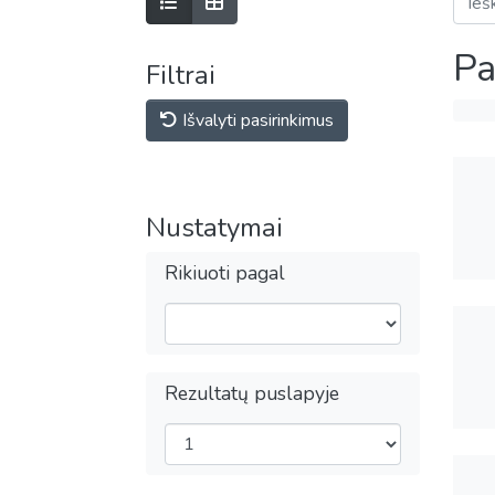
Pa
Filtrai
Išvalyti pasirinkimus
Nustatymai
Rikiuoti pagal
Rezultatų puslapyje