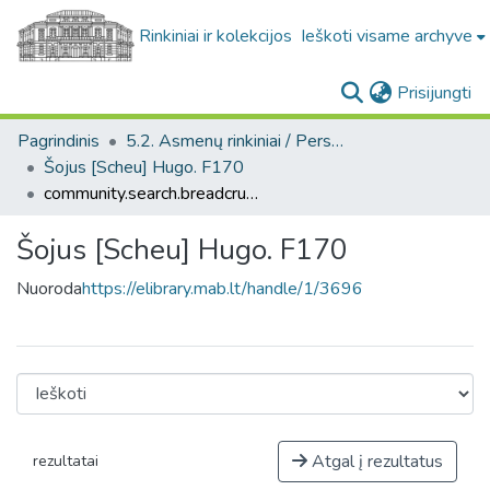
Rinkiniai ir kolekcijos
Ieškoti visame archyve
(c
Prisijungti
Pagrindinis
5.2. Asmenų rinkiniai / Personal collections
Šojus [Scheu] Hugo. F170
community.search.breadcrumbs
Šojus [Scheu] Hugo. F170
Nuoroda
https://elibrary.mab.lt/handle/1/3696
Atgal į rezultatus
rezultatai