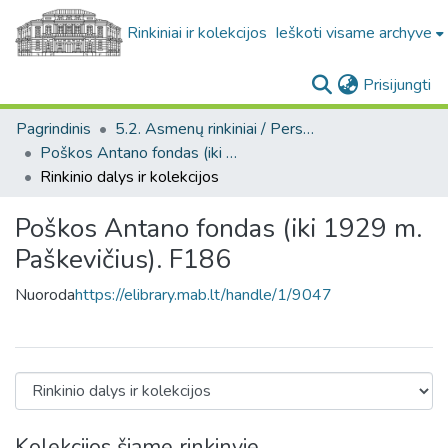
Rinkiniai ir kolekcijos
Ieškoti visame archyve
(c
Prisijungti
Pagrindinis
5.2. Asmenų rinkiniai / Personal collections
Poškos Antano fondas (iki 1929 m. Paškevičius). F186
Rinkinio dalys ir kolekcijos
Poškos Antano fondas (iki 1929 m.
Paškevičius). F186
Nuoroda
https://elibrary.mab.lt/handle/1/9047
Kolekcijos šiame rinkinyje