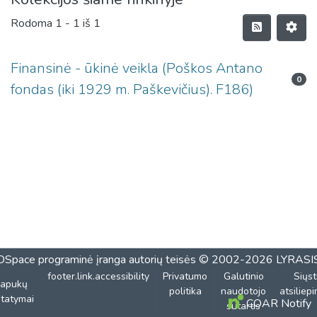
Rodoma
1 - 1 iš 1
Finansinė - ūkinė veikla (Poškos Antano
0
fondas (iki 1929 m. Paškevičius). F186)
DSpace programinė įranga
autorių teisės © 2002-2026
LYRASI
footer.link.accessibility
Privatumo
Galutinio
Siųst
lapukų
politika
naudotojo
atsiliep
tatymai
COAR Notify
sutartis