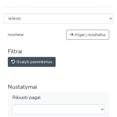
Atgal į rezultatus
rezultatai
Filtrai
Išvalyti pasirinkimus
Nustatymai
Rikiuoti pagal