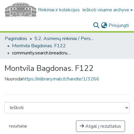
Rinkiniai ir kolekcijos
Ieškoti visame archyve
(c
Prisijungti
Pagrindinis
5.2. Asmenų rinkiniai / Personal collections
Montvila Bagdonas. F122
community.search.breadcrumbs
Montvila Bagdonas. F122
Nuoroda
https://elibrary.mab.lt/handle/1/3266
Atgal į rezultatus
rezultatai